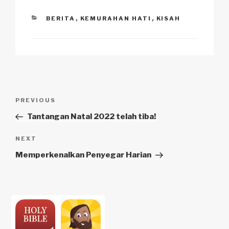
CATEGORIES
BERITA
,
KEMURAHAN HATI
,
KISAH
Navigasi
Previous
PREVIOUS
pos
Post
Tantangan Natal 2022 telah tiba!
Next
NEXT
Post
Memperkenalkan Penyegar Harian