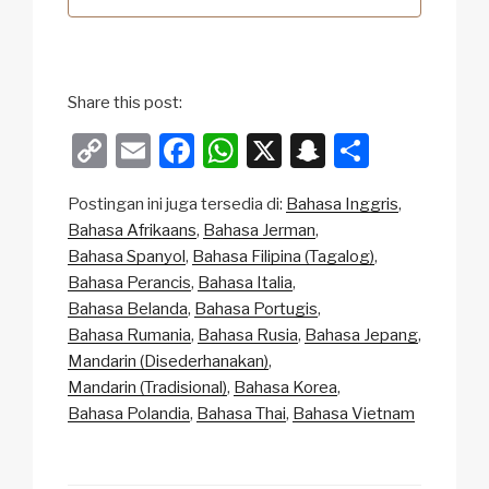
Share this post:
C
E
F
W
X
S
S
o
m
a
h
n
h
Postingan ini juga tersedia di:
Bahasa Inggris
p
ail
c
at
a
ar
Bahasa Afrikaans
Bahasa Jerman
y
e
s
p
e
Bahasa Spanyol
Bahasa Filipina (Tagalog)
Li
b
A
c
Bahasa Perancis
Bahasa Italia
Bahasa Belanda
Bahasa Portugis
n
o
p
h
Bahasa Rumania
Bahasa Rusia
Bahasa Jepang
k
o
p
at
Mandarin (Disederhanakan)
k
Mandarin (Tradisional)
Bahasa Korea
Bahasa Polandia
Bahasa Thai
Bahasa Vietnam