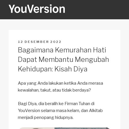
Skip
to
content
YOUVERSION
Seeking God every day.
POSTED
12 DESEMBER 2022
ON
Bagaimana Kemurahan Hati
Dapat Membantu Mengubah
Kehidupan: Kisah Diya
Apa yang Anda lakukan ketika Anda merasa
kewalahan, takut, atau tidak berdaya?
Bagi Diya, dia beralih ke Firman Tuhan di
YouVersion selama masa kelam, dan Alkitab
menjadi penopang hidupnya.