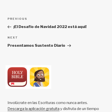
Post
Previous
PREVIOUS
navigation
Post
¡El Desafío de Navidad 2022 está aquí!
Next
NEXT
Post
Presentamos Sustento Diario
Involúcrate en las Escrituras como nunca antes.
Descarga la aplicación gratuita
y disfruta de un tiempo