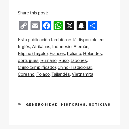
Share this post:
C
E
F
W
X
S
S
o
m
a
h
n
h
Esta publicación también está disponible en:
p
ail
c
at
a
ar
Inglés
Afrikáans
Indonesio
Alemán
y
e
s
p
e
Filipino (Tagalo)
Francés
Italiano
Holandés
Li
b
A
c
portugués
Rumano
Ruso
Japonés
Chino (Simplificado)
Chino (Tradicional)
n
o
p
h
Coreano
Polaco
Tailandés
Vietnamita
k
o
p
at
k
CATEGORIES
GENEROSIDAD
,
HISTORIAS
,
NOTÍCIAS