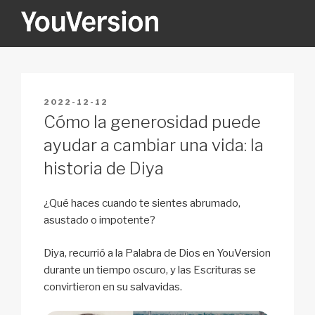
Skip
to
content
YOUVERSION
Seeking God every day.
POSTED
2022-12-12
ON
Cómo la generosidad puede
ayudar a cambiar una vida: la
historia de Diya
¿Qué haces cuando te sientes abrumado,
asustado o impotente?
Diya, recurrió a la Palabra de Dios en YouVersion
durante un tiempo oscuro, y las Escrituras se
convirtieron en su salvavidas.