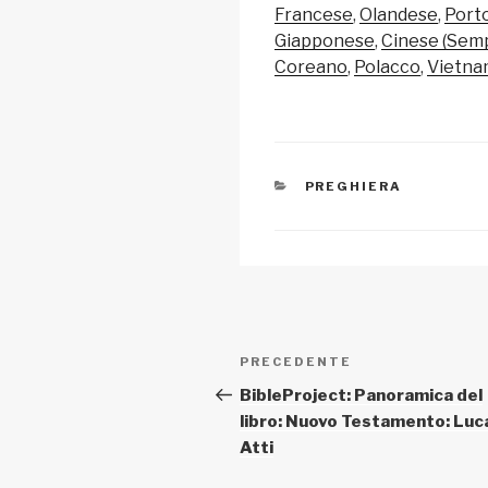
y
e
s
Francese
Olandese
Port
Li
b
A
Giapponese
Cinese (Semp
Coreano
Polacco
Vietna
n
o
p
k
o
p
k
CATEGORIE
PREGHIERA
Navigazione
Articolo
PRECEDENTE
articoli
precedente:
BibleProject: Panoramica del
libro: Nuovo Testamento: Luc
Atti