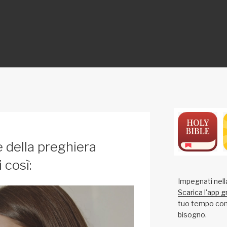
ON
e della preghiera
 così:
Impegnati nell
Scarica l'app g
tuo tempo con 
bisogno.