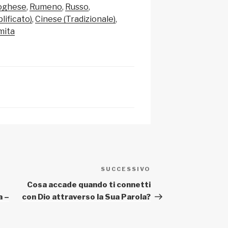
p
di
oghese
Rumeno
Russo
c
vi
lificato)
Cinese (Tradizionale)
mita
h
di
at
SUCCESSIVO
Articolo
successivo
Cosa accade quando ti connetti
a –
con Dio attraverso la Sua Parola?