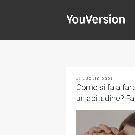
Salta
al
contenuto
YOUVERSI
Seeking God every day.
PUBBLICATO
11 LUGLIO 2021
IL
Come si fa a far
un’abitudine? Fai