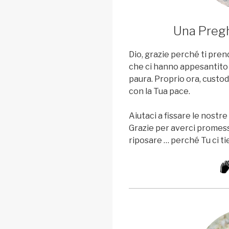
Una Pregh
Dio, grazie perché ti prend
che ci hanno appesantito
paura. Proprio ora, custodi
con la Tua pace.
Aiutaci a fissare le nostre 
Grazie per averci promess
riposare … perché Tu ci tie