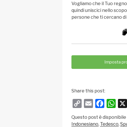
Vogliamo che il Tuo regno 
quindi uniscici nello scopo
persone che ti cercano di 
Imposta pr
Share this post:
C
E
F
W
o
m
a
h
Questo post è disponibile
p
ail
c
at
Indonesiano
Tedesco
Sp