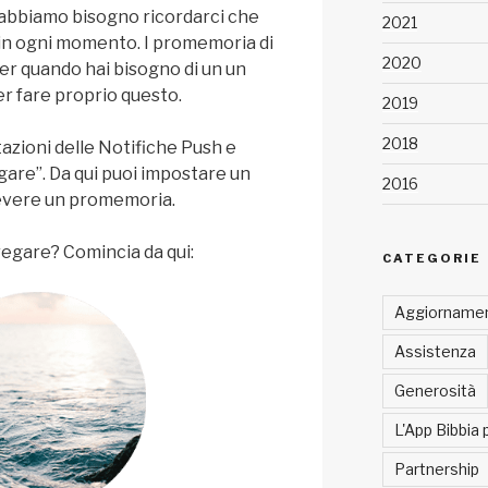
e abbiamo bisogno ricordarci che
2021
 in ogni momento. I promemoria di
2020
er quando hai bisogno di un un
r fare proprio questo.
2019
2018
azioni delle Notifiche Push e
gare”. Da qui puoi impostare un
2016
cevere un promemoria.
regare? Comincia da qui:
CATEGORIE
Aggiornamen
Assistenza
Generosità
L'App Bibbia 
Partnership