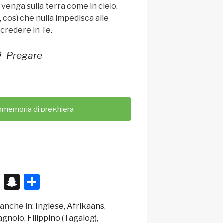
venga sulla terra come in cielo,
, così che nulla impedisca alle
credere in Te.
Pregare
omemoria di preghiera
X
S
C
n
o
 anche in:
Inglese
Afrikaans
a
n
agnolo
Filippino (Tagalog)