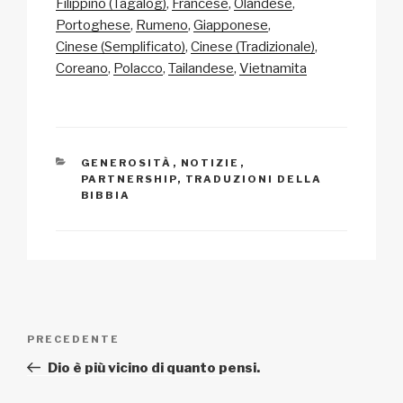
y
e
s
p
di
Filippino (Tagalog)
Francese
Olandese
Li
b
A
c
vi
Portoghese
Rumeno
Giapponese
Cinese (Semplificato)
Cinese (Tradizionale)
n
o
p
h
di
Coreano
Polacco
Tailandese
Vietnamita
k
o
p
at
k
CATEGORIE
GENEROSITÀ
,
NOTIZIE
,
PARTNERSHIP
,
TRADUZIONI DELLA
BIBBIA
Navigazione
Articolo
PRECEDENTE
articoli
precedente:
Dio è più vicino di quanto pensi.