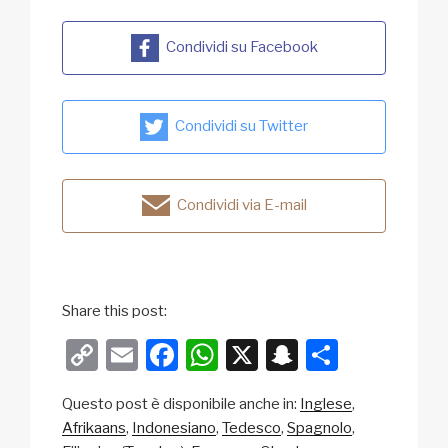
Condividi su Facebook
Condividi su Twitter
Condividi via E-mail
Share this post:
C
E
F
W
X
S
C
o
m
a
h
n
o
Questo post è disponibile anche in:
Inglese
p
ail
c
at
a
n
Afrikaans
Indonesiano
Tedesco
Spagnolo