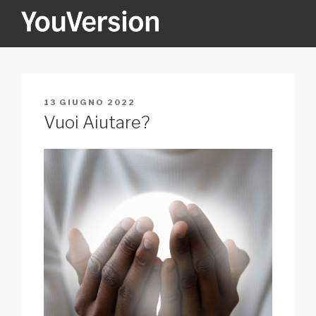
Salta
al
contenuto
YOUVERSION
Seeking God every day.
PUBBLICATO
13 GIUGNO 2022
IL
Vuoi Aiutare?