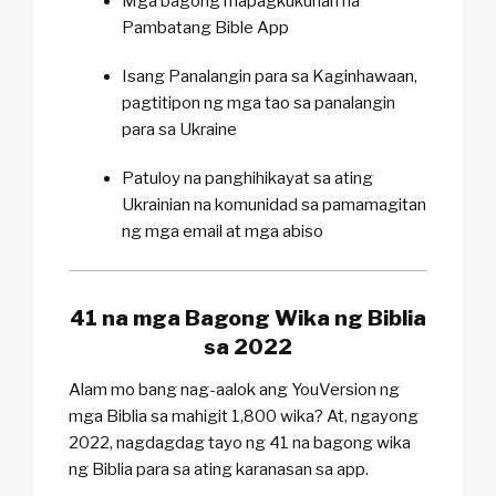
Mga bagong mapagkukunan na
Pambatang Bible App
Isang Panalangin para sa Kaginhawaan,
pagtitipon ng mga tao sa panalangin
para sa Ukraine
Patuloy na panghihikayat sa ating
Ukrainian na komunidad sa pamamagitan
ng mga email at mga abiso
41 na mga Bagong Wika ng Biblia
sa 2022
Alam mo bang nag-aalok ang YouVersion ng
mga Biblia sa mahigit 1,800 wika? At, ngayong
2022, nagdagdag tayo ng 41 na bagong wika
ng Biblia para sa ating karanasan sa app.