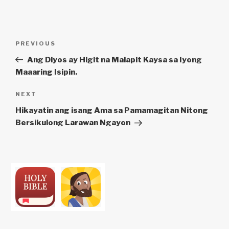
Post
Previous
PREVIOUS
navigation
Post
Ang Diyos ay Higit na Malapit Kaysa sa Iyong
Maaaring Isipin.
Next
NEXT
Post
Hikayatin ang isang Ama sa Pamamagitan Nitong
Bersikulong Larawan Ngayon