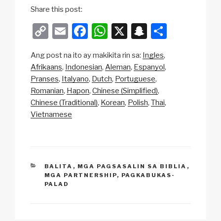
Share this post:
C
E
F
W
X
S
S
o
m
a
h
n
h
Ang post na ito ay makikita rin sa:
Ingles
p
ail
c
at
a
ar
Afrikaans
Indonesian
Aleman
Espanyol
y
e
s
p
e
Pranses
Italyano
Dutch
Portuguese
Li
b
A
c
Romanian
Hapon
Chinese (Simplified)
Chinese (Traditional)
Korean
Polish
Thai
n
o
p
h
Vietnamese
k
o
p
at
k
CATEGORIES
BALITA
,
MGA PAGSASALIN SA BIBLIA
,
MGA PARTNERSHIP
,
PAGKABUKAS-
PALAD