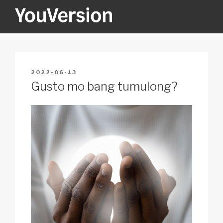
Skip
to
content
YOUVERSION
Seeking God every day.
POSTED
2022-06-13
ON
Gusto mo bang tumulong?