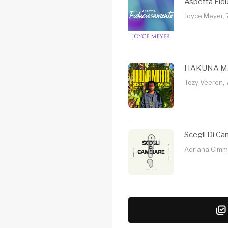
Aspetta Fid
Joyce Meyer, 
HAKUNA MAT
Tezy Veeren, 
Scegli Di Ca
Adriana Cimmin