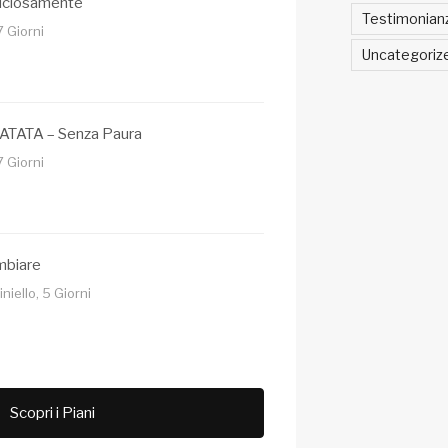
uciosamente
Testimonian
7 Giorni
Uncategoriz
ATA – Senza Paura
7 Giorni
mbiare
iello, 5 Giorni
Scopri i Piani