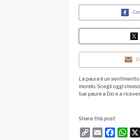
Con
C
La paura è un sentimento 
mondo. Scegli oggi stesso 
tue paure a Dio e a riceve
Share this post:
C
E
F
W