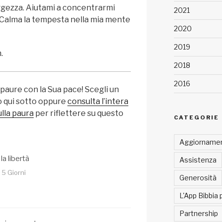
ggezza. Aiutami a concentrarmi
2021
ei. Calma la tempesta nella mia mente
2020
2019
.
2018
2016
e paure con la Sua pace! Scegli un
co qui sotto oppure
consulta l’intera
ulla paura
per riflettere su questo
CATEGORIE
Aggiornamen
la libertà
Assistenza
, 5 Giorni
Generosità
L'App Bibbia 
Partnership