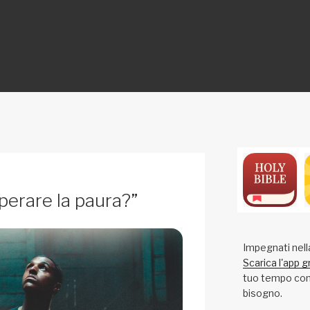
ON
erare la paura?”
Impegnati nell
Scarica l'app g
tuo tempo con 
bisogno.