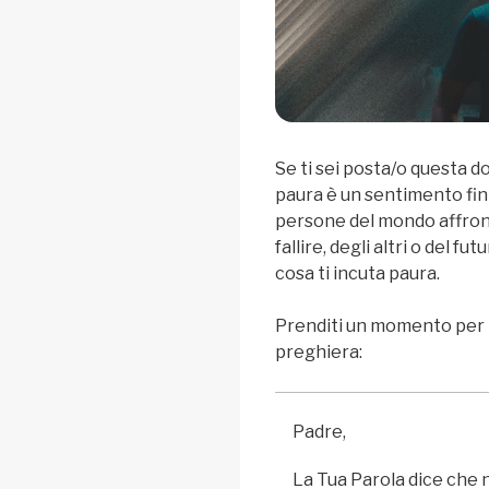
Se ti sei posta/o questa do
paura è un sentimento fi
persone del mondo affronta
fallire, degli altri o del fu
cosa ti incuta paura.
Prenditi un momento per 
preghiera:
Padre,
La Tua Parola dice che n