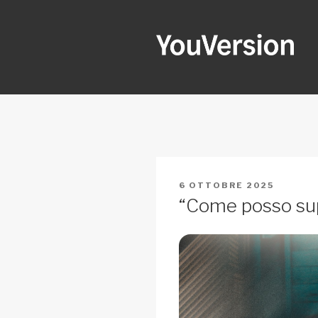
Salta
al
contenuto
YOUVERSI
Seeking God every day.
PUBBLICATO
6 OTTOBRE 2025
IL
“Come posso sup