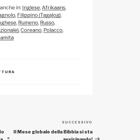
n
o
 anche in:
Inglese
Afrikaans
a
n
agnolo
Filippino (Tagalog)
p
di
oghese
Rumeno
Russo
c
vi
zionale)
Coreano
Polacco
namita
h
di
at
ETTURA
SUCCESSIVO
Articolo
successivo
do
Il Mese globale della Bibbia si sta
lta…”
avvicinando!