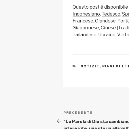
o
m
a
h
Questo post è disponibile
p
ail
c
at
Indonesiano
Tedesco
Sp
y
e
s
Francese
Olandese
Port
Li
b
A
Giapponese
Cinese (Tradi
Tailandese
Ucraino
Viet
n
o
p
k
o
p
k
CATEGORIE
NOTIZIE
,
PIANI DI L
Navigazione
Articolo
PRECEDENTE
articoli
precedente:
“La Parola di Dio sta cambian
intere vite, una storia alla vo