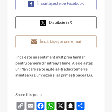
Împărtășește pe Facebook
Distribuie în X
Împărtășește prin e-mail
Frica este un sentiment mult prea familiar
pentru oamenii din întreaga lume. Alege astăzi
un Plan care să te ajute să-ți aduci temerile
înaintea lui Dumnezeu și să primești pacea Lui.
Share this post:
C
E
F
W
X
S
P