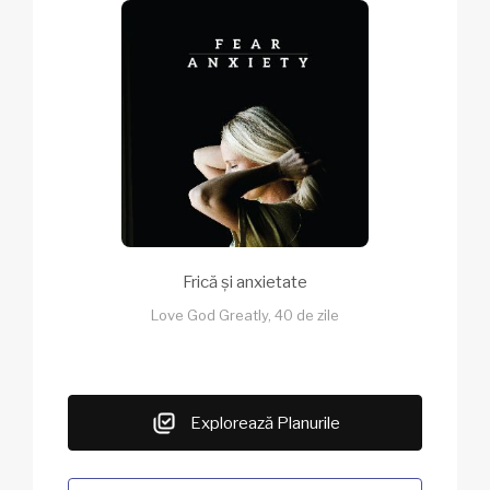
Frică și anxietate
Love God Greatly, 40 de zile
Explorează Planurile