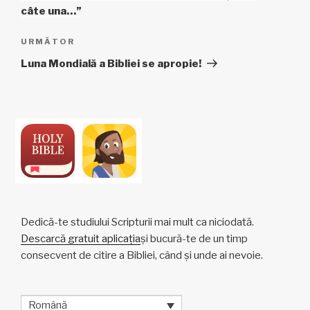
articole
câte una…”
Articolul
URMĂTOR
următor
Luna Mondială a Bibliei se apropie!
Dedică-te studiului Scripturii mai mult ca niciodată.
Descarcă gratuit aplicația
și bucură-te de un timp
consecvent de citire a Bibliei, când și unde ai nevoie.
Română