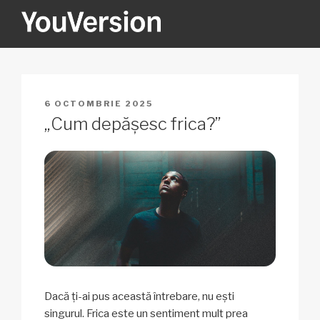
Sari
la
conținut
YOUVERSION
Seeking God every day.
PUBLICAT
6 OCTOMBRIE 2025
PE
„Cum depășesc frica?”
Dacă ți-ai pus această întrebare, nu ești
singurul. Frica este un sentiment mult prea