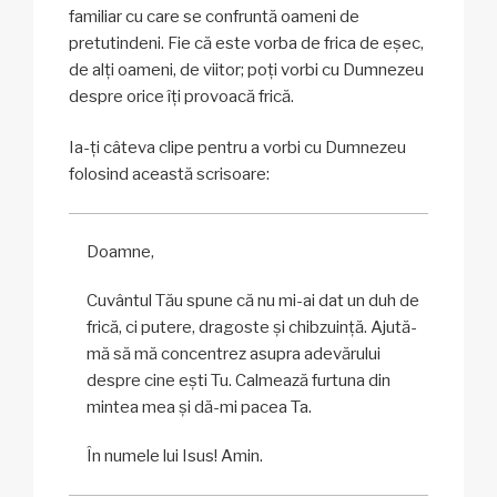
familiar cu care se confruntă oameni de
pretutindeni. Fie că este vorba de frica de eșec,
de alți oameni, de viitor; poți vorbi cu Dumnezeu
despre orice îți provoacă frică.
Ia-ți câteva clipe pentru a vorbi cu Dumnezeu
folosind această scrisoare:
Doamne,
Cuvântul Tău spune că nu mi-ai dat un duh de
frică, ci putere, dragoste și chibzuință. Ajută-
mă să mă concentrez asupra adevărului
despre cine ești Tu. Calmează furtuna din
mintea mea și dă-mi pacea Ta.
În numele lui Isus! Amin.