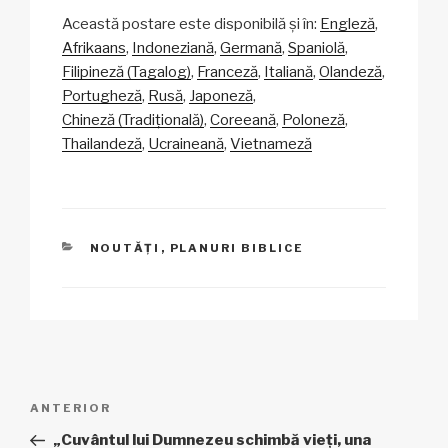
o
m
a
h
n
ar
Această postare este disponibilă și în:
Engleză
p
ail
c
at
a
ta
Afrikaans
Indoneziană
Germană
Spaniolă
y
e
s
p
je
Filipineză (Tagalog)
Franceză
Italiană
Olandeză
Li
b
A
c
az
Portugheză
Rusă
Japoneză
Chineză (Tradițională)
Coreeană
Poloneză
n
o
p
h
ă
Thailandeză
Ucraineană
Vietnameză
k
o
p
at
k
CATEGORII
NOUTĂȚI
,
PLANURI BIBLICE
Navigare
Articol
ANTERIOR
în
anterior
„Cuvântul lui Dumnezeu schimbă vieți, una