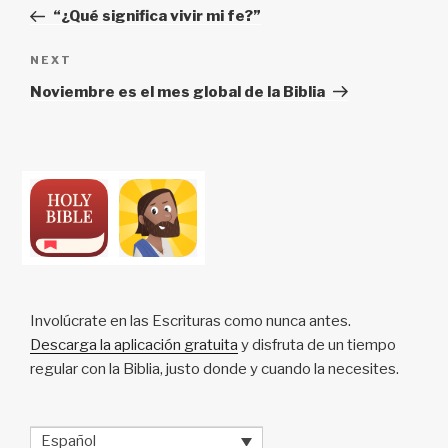
navigation
Post
“¿Qué significa vivir mi fe?”
Next
NEXT
Post
Noviembre es el mes global de la Biblia
Involúcrate en las Escrituras como nunca antes.
Descarga la aplicación gratuita
y disfruta de un tiempo
regular con la Biblia, justo donde y cuando la necesites.
Español