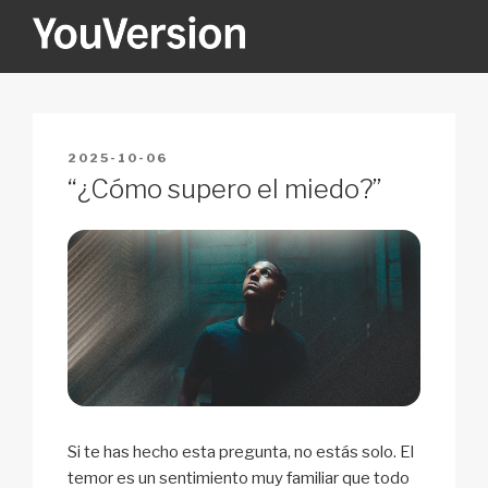
Skip
to
content
YOUVERSION
Seeking God every day.
POSTED
2025-10-06
ON
“¿Cómo supero el miedo?”
Si te has hecho esta pregunta, no estás solo. El
temor es un sentimiento muy familiar que todo