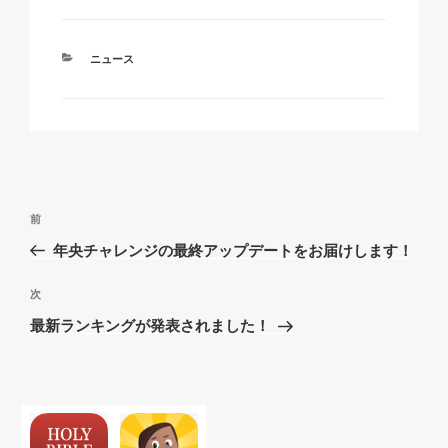
カ
ニュース
テ
ゴ
リ
ー
投
過
前
稿
去
年央チャレンジの最終アップデートをお届けします！
ナ
の
ビ
投
次
次
稿
ゲ
の
最新ランキングが発表されました！
投
ー
稿
シ
ョ
ン