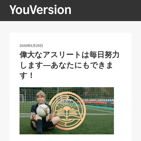
コ
ン
テ
YOUVERSION
Seeking God every day.
ン
ツ
へ
投
2026年6月29日
ス
稿
偉大なアスリートは毎日努力
キ
日:
します—あなたにもできま
ッ
プ
す！