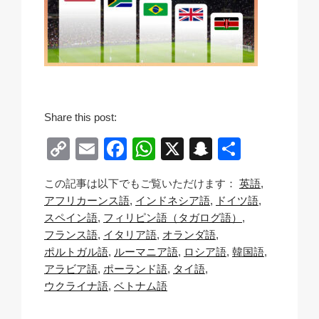
Share this post:
C
E
F
W
X
S
共
o
m
a
h
n
有
この記事は以下でもご覧いただけます：
英語
p
ail
c
at
a
アフリカーンス語
インドネシア語
ドイツ語
y
e
s
p
スペイン語
フィリピン語（タガログ語）
Li
b
A
c
フランス語
イタリア語
オランダ語
ポルトガル語
ルーマニア語
ロシア語
韓国語
n
o
p
h
アラビア語
ポーランド語
タイ語
k
o
p
at
ウクライナ語
ベトナム語
k