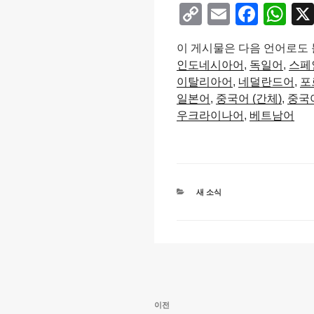
C
E
F
W
o
m
a
h
이 게시물은 다음 언어로도 
p
ail
c
at
인도네시아어
독일어
스페
y
e
s
이탈리아어
네덜란드어
포
Li
b
A
일본어
중국어 (간체)
중국어
우크라이나어
베트남어
n
o
p
k
o
p
k
카
새 소식
테
고
리
글
이
이전