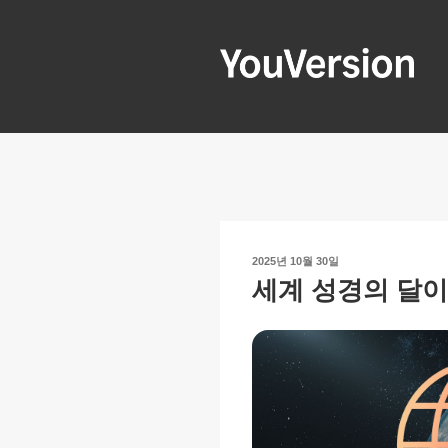
콘
텐
츠
로
YOUVERSIO
Seeking God every day.
바
로
가
기
작
2025년 10월 30일
성
세계 성경의 달이
일
자