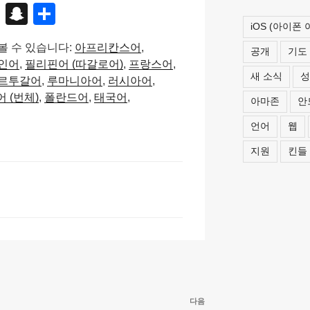
X
S
S
iOS (아이폰
n
h
볼 수 있습니다:
아프리칸스어
a
ar
공개
기도
인어
필리핀어 (따갈로어)
프랑스어
p
e
새 소식
성
르투갈어
루마니아어
러시아어
c
 (번체)
폴란드어
태국어
아마존
안
h
언어
웹
at
지원
킨들
다음
다