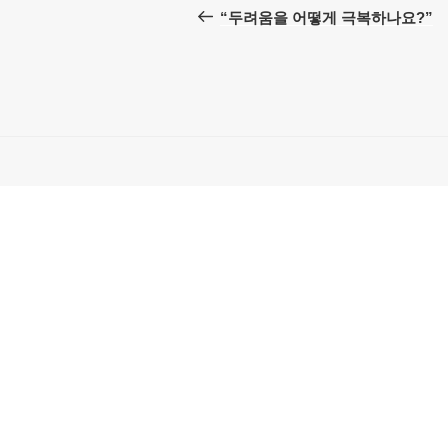
탐
전
“두려움을 어떻게 극복하나요?”
글
색