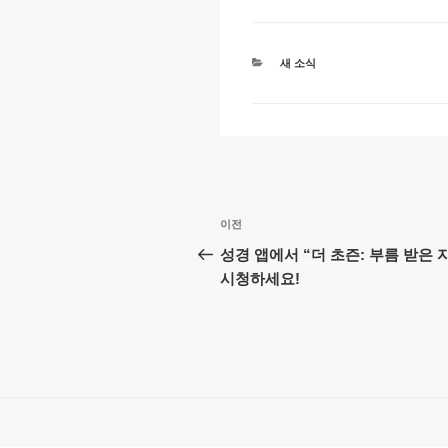
k
o
p
k
카
새 소식
테
고
리
글
이
이전
탐
전
성경 앱에서 “더 초즌: 부름 받은 
글
시청하세요!
색