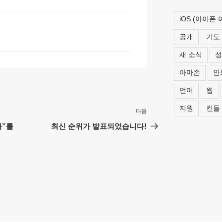
at
iOS (아이폰
공개
기도
새 소식
성
아마존
안
언어
웹
지원
킨들
다음
다
음
자”를
최신 순위가 발표되었습니다!
글