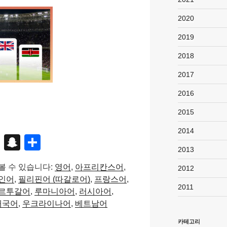
2020
2019
2018
2017
2016
2015
2014
X
S
S
2013
n
h
볼 수 있습니다:
영어
아프리칸스어
2012
a
ar
인어
필리핀어 (따갈로어)
프랑스어
p
e
2011
르투갈어
루마니아어
러시아어
c
태국어
우크라이나어
베트남어
h
카테고리