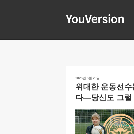
콘
텐
츠
로
YOUVERSIO
Seeking God every day.
바
로
가
기
작
2026년 6월 29일
성
위대한 운동선수
일
자
다—당신도 그럴 