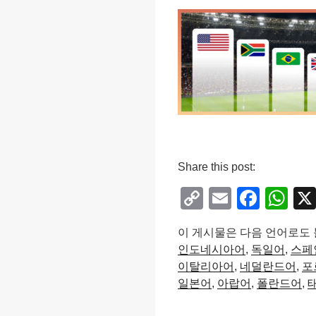
Share this post:
C
E
F
W
o
m
a
h
이 게시물은 다음 언어로도 
p
ail
c
at
인도네시아어
독일어
스페
y
e
s
이탈리아어
네덜란드어
포
Li
b
A
일본어
아랍어
폴란드어
n
o
p