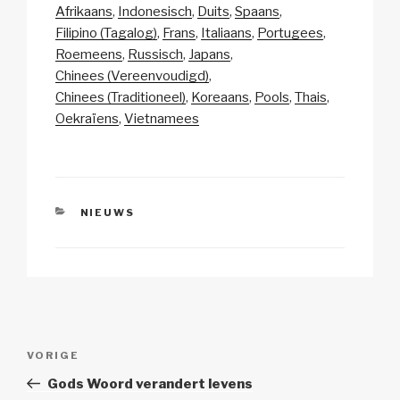
p
ail
c
at
a
e
Afrikaans
Indonesisch
Duits
Spaans
y
e
s
p
n
Filipino (Tagalog)
Frans
Italiaans
Portugees
Li
b
A
c
Roemeens
Russisch
Japans
Chinees (Vereenvoudigd)
n
o
p
h
Chinees (Traditioneel)
Koreaans
Pools
Thais
k
o
p
at
Oekraïens
Vietnamees
k
CATEGORIEËN
NIEUWS
Berichtnavigatie
Vorig
VORIGE
bericht
Gods Woord verandert levens