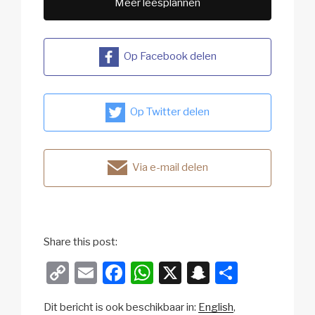
Meer leesplannen
Op Facebook delen
Op Twitter delen
Via e-mail delen
Share this post:
C
E
F
W
X
S
D
o
m
a
h
n
el
Dit bericht is ook beschikbaar in:
English