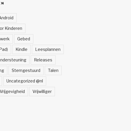
ËN
Android
oor Kinderen
lwerk
Gebed
Pad)
Kindle
Leesplannen
ndersteuning
Releases
ng
Stemgestuurd
Talen
Uncategorized @nl
Vrijgevigheid
Vrijwilliger