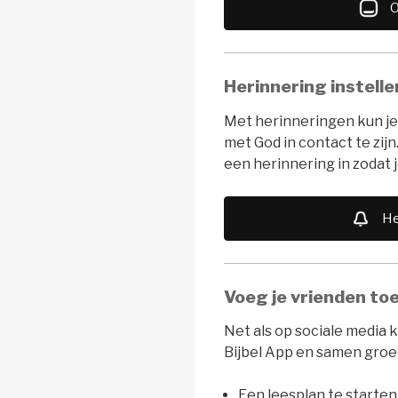
O
Herinnering instelle
Met herinneringen kun je
met God in contact te zijn.
een herinnering in zodat j
He
Voeg je vrienden to
Net als op sociale media 
Bijbel App en samen groe
Een leesplan te starten