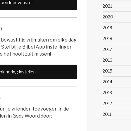
pen leesvenster
2021
2020
n
2019
2018
 bewust tijd vrijmaken om elke dag
 Stel bij je Bijbel App instellingen
2017
e het nooit zult missen!
2016
2015
rinnering instellen
2014
2013
e
2012
kun je vrienden toevoegen in de
2011
ien in Gods Woord door: