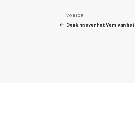
Berichtnavigatie
Vorig
VORIGE
bericht
Denk na over het Vers van het