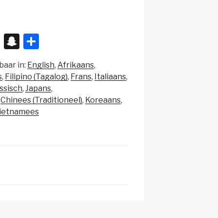
X
S
D
n
el
baar in:
English
Afrikaans
a
e
s
Filipino (Tagalog)
Frans
Italiaans
p
n
ssisch
Japans
c
Chinees (Traditioneel)
Koreaans
ietnamees
h
at