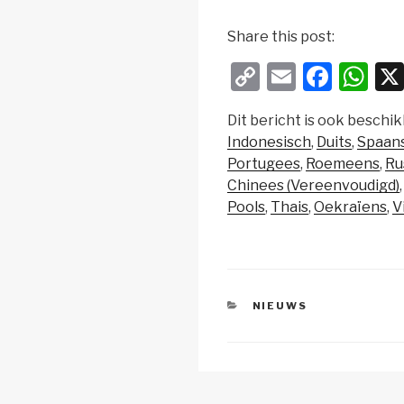
Share this post:
C
E
F
W
o
m
a
h
Dit bericht is ook beschik
p
ail
c
at
Indonesisch
Duits
Spaan
y
e
s
Portugees
Roemeens
Ru
Li
b
A
Chinees (Vereenvoudigd)
Pools
Thais
Oekraïens
V
n
o
p
k
o
p
k
CATEGORIEËN
NIEUWS