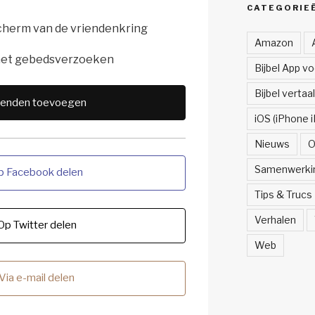
CATEGORIE
scherm van de vriendenkring
Amazon
 met gebedsverzoeken
Bijbel App v
Bijbel vertaa
ienden toevoegen
iOS (iPhone i
Nieuws
O
Samenwerki
p Facebook delen
Tips & Trucs
Verhalen
Op Twitter delen
Web
Via e-mail delen