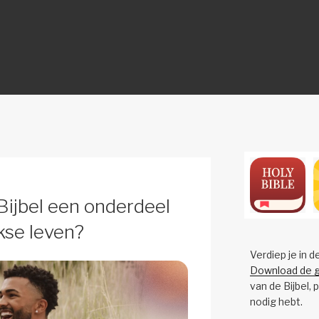
ON
Bijbel een onderdeel
kse leven?
Verdiep je in d
Download de g
van de Bijbel, 
nodig hebt.