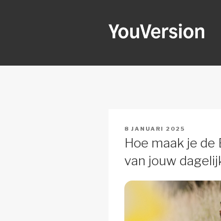
Naar
de
inhoud
springen
YOUVERSI
Seeking God every day.
GEPLAATST
8 JANUARI 2025
OP
Hoe maak je de 
van jouw dagelij