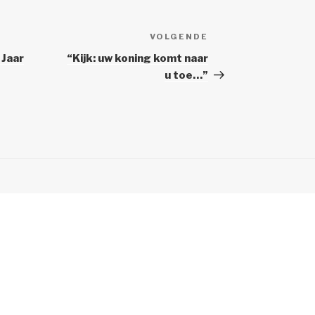
VOLGENDE
Volgend
Bericht
 Jaar
“Kijk: uw koning komt naar
u toe…”