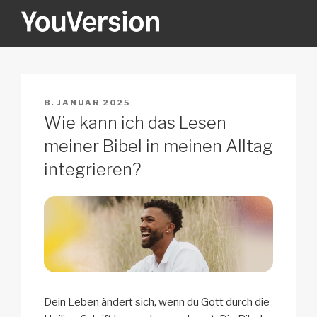
Zum
Inhalt
springen
YOUVERSION
Seeking God every day.
VERÖFFENTLICHT
8. JANUAR 2025
AM
Wie kann ich das Lesen
meiner Bibel in meinen Alltag
integrieren?
Dein Leben ändert sich, wenn du Gott durch die