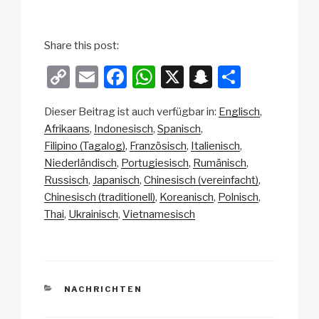
Share this post:
C
E
F
W
X
S
T
o
m
a
h
n
eil
Dieser Beitrag ist auch verfügbar in:
Englisch
p
ail
c
at
a
e
Afrikaans
Indonesisch
Spanisch
y
e
s
p
n
Filipino (Tagalog)
Französisch
Italienisch
Li
b
A
c
Niederländisch
Portugiesisch
Rumänisch
Russisch
Japanisch
Chinesisch (vereinfacht)
n
o
p
h
Chinesisch (traditionell)
Koreanisch
Polnisch
k
o
p
at
Thai
Ukrainisch
Vietnamesisch
k
KATEGORIEN
NACHRICHTEN