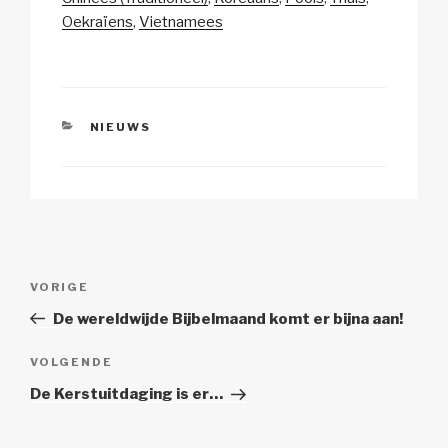
n
o
p
h
Oekraïens
Vietnamees
k
o
p
at
k
CATEGORIEËN
NIEUWS
Berichtnavigatie
Vorig
VORIGE
bericht
De wereldwijde Bijbelmaand komt er bijna aan!
Volgend
VOLGENDE
Bericht
De Kerstuitdaging is er…