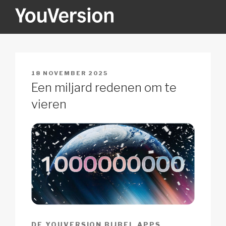
Naar
de
inhoud
YOUVERSION
Seeking God every day.
springen
GEPLAATST
18 NOVEMBER 2025
OP
Een miljard redenen om te
vieren
DE YOUVERSION BIJBEL APPS