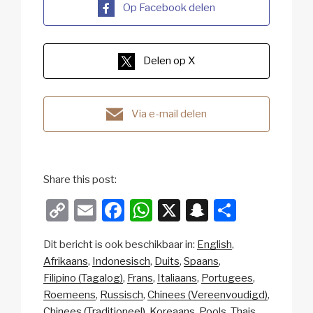
Op Facebook delen
Delen op X
Via e-mail delen
Share this post:
C
E
F
W
X
S
D
o
m
a
h
n
el
Dit bericht is ook beschikbaar in:
English
p
ail
c
at
a
e
Afrikaans
Indonesisch
Duits
Spaans
y
e
s
p
n
Filipino (Tagalog)
Frans
Italiaans
Portugees
Li
b
A
c
Roemeens
Russisch
Chinees (Vereenvoudigd)
Chinees (Traditioneel)
Koreaans
Pools
Thais