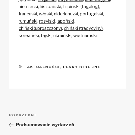
y
e
s
p
e
niemiecki
hiszpański
filipiński (tagalog)
Li
b
A
c
francuski
włoski
niderlandzki
portugalski
rumuński
rosyjski
japoński
n
o
p
h
chiński (uproszczony)
chiński (tradycyjny)
k
o
p
at
koreański
tajski
ukraiński
wietnamski
k
KATEGORIE
AKTUALNOŚCI
,
PLANY BIBLIJNE
Zobacz
Poprzedni
POPRZEDNI
wpisy
wpis
Podsumowanie wydarzeń