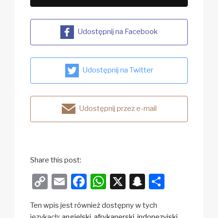
Udostępnij na Facebook
Udostępnij na Twitter
Udostępnij przez e-mail
Share this post:
C
E
F
W
X
S
S
o
m
a
h
n
h
Ten wpis jest również dostępny w tych
p
ail
c
at
a
ar
językach:
angielski
afrykanerski
indonezyjski