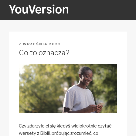
Przejdź
do
treści
YOUVERSION
Seeking God every day.
OPUBLIKOWANE
7 WRZEŚNIA 2022
W
Co to oznacza?
Czy zdarzyło ci się kiedyś wielokrotnie czytać
wersety z Biblii, próbując zrozumieć, co