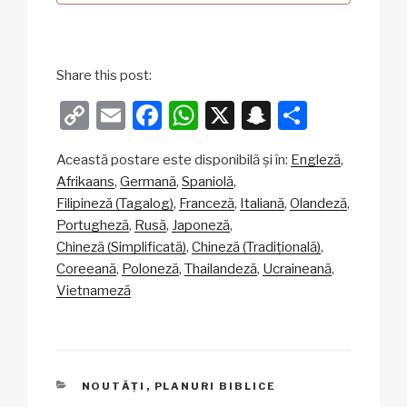
Share this post:
C
E
F
W
X
S
P
o
m
a
h
n
ar
Această postare este disponibilă și în:
Engleză
p
ail
c
at
a
ta
Afrikaans
Germană
Spaniolă
y
e
s
p
je
Filipineză (Tagalog)
Franceză
Italiană
Olandeză
Li
b
A
c
az
Portugheză
Rusă
Japoneză
Chineză (Simplificată)
Chineză (Tradițională)
n
o
p
h
ă
Coreeană
Poloneză
Thailandeză
Ucraineană
k
o
p
at
Vietnameză
k
CATEGORII
NOUTĂȚI
,
PLANURI BIBLICE