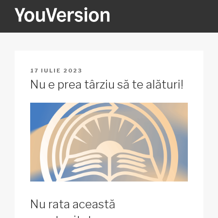
Sari
la
conținut
YOUVERSION
Seeking God every day.
PUBLICAT
17 IULIE 2023
PE
Nu e prea târziu să te alături!
Nu rata această