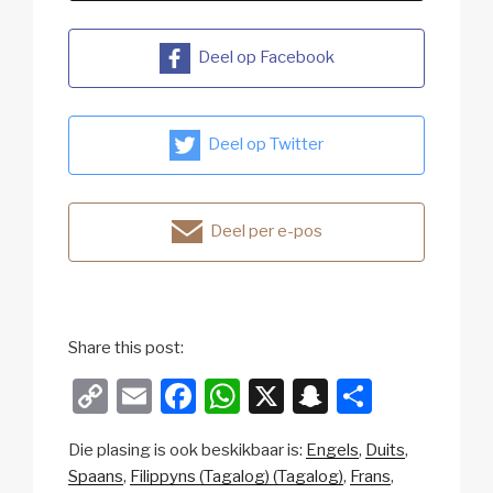
Deel op Facebook
Deel op Twitter
Deel per e-pos
Share this post:
C
E
F
W
X
S
S
o
m
a
h
n
h
Die plasing is ook beskikbaar is:
Engels
Duits
p
ail
c
at
a
ar
Spaans
Filippyns (Tagalog) (Tagalog)
Frans