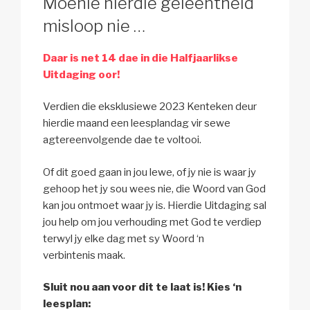
Moenie hierdie geleentheid
misloop nie …
Daar is net 14 dae in die Halfjaarlikse
Uitdaging oor!
Verdien die eksklusiewe 2023 Kenteken deur
hierdie maand een leesplandag vir sewe
agtereenvolgende dae te voltooi.
Of dit goed gaan in jou lewe, of jy nie is waar jy
gehoop het jy sou wees nie, die Woord van God
kan jou ontmoet waar jy is. Hierdie Uitdaging sal
jou help om jou verhouding met God te verdiep
terwyl jy elke dag met sy Woord ‘n
verbintenis maak.
Sluit nou aan voor dit te laat is! Kies ‘n
leesplan: