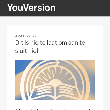
Skip
to
content
YOUVERSION
Seeking God every day.
POSTED
2023-07-17
ON
Dit is nie te laat om aan te
sluit nie!