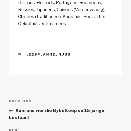
y
e
s
p
e
Italiaans
Hollands
Portugees
Roemeens
Li
b
A
c
Russies
Japanees
Chinees (Vereenvoudig)
Chinees (Traditioneel)
Koreaans
Pools
Thai
n
o
p
h
Oekraïnies
Viëtnamees
k
o
p
at
k
CATEGORIES
LEESPLANNE
,
NUUS
Post
Previous
PREVIOUS
navigation
Post
Kom ons vier die Bybeltoep se 15-jarige
bestaan!
Next
NEXT