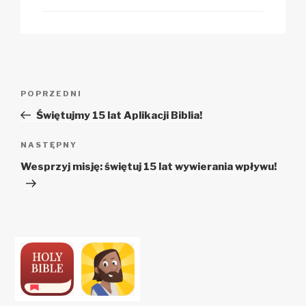
Zobacz
Poprzedni
POPRZEDNI
wpisy
wpis
Świętujmy 15 lat Aplikacji Biblia!
Następny
NASTĘPNY
wpis
Wesprzyj misję: świętuj 15 lat wywierania wpływu!