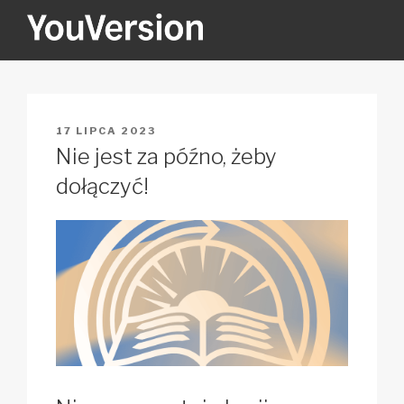
Przejdź
do
treści
YOUVERSION
Seeking God every day.
OPUBLIKOWANE
17 LIPCA 2023
W
Nie jest za późno, żeby
dołączyć!