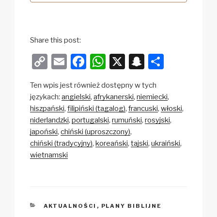
Share this post:
C
E
F
W
X
S
S
o
m
a
h
n
h
Ten wpis jest również dostępny w tych
p
ail
c
at
a
ar
językach:
angielski
afrykanerski
niemiecki
y
e
s
p
e
hiszpański
filipiński (tagalog)
francuski
włoski
Li
b
A
c
niderlandzki
portugalski
rumuński
rosyjski
japoński
chiński (uproszczony)
n
o
p
h
chiński (tradycyjny)
koreański
tajski
ukraiński
k
o
p
at
wietnamski
k
KATEGORIE
AKTUALNOŚCI
,
PLANY BIBLIJNE