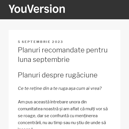
Sari
la
conținut
YOUVERSION
Seeking God every day.
PUBLICAT
5 SEPTEMBRIE 2023
PE
Planuri recomandate pentru
luna septembrie
Planuri despre rugăciune
Ce te reține din a te ruga așa cum ai vrea?
Am pus această întrebare unora din
comunitatea noastră și am aflat că mulți vor să
se roage, dar se confruntă cu menținerea
concentrării, nu au timp sau nu știu de unde să