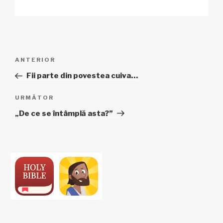
Navigare
Articol
ANTERIOR
în
anterior
Fii parte din povestea cuiva…
articole
Articolul
URMĂTOR
următor
„De ce se întâmplă asta?”