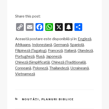
Share this post:
C
E
F
W
X
S
P
o
m
a
h
n
ar
Această postare este disponibilă și în:
Engleză
p
ail
c
at
a
ta
Afrikaans
Indoneziană
Germană
Spaniolă
y
e
s
p
je
Filipineză (Tagalog)
Franceză
Italiană
Olandeză
Li
b
A
c
az
Portugheză
Rusă
Japoneză
Chineză (Simplificată)
Chineză (Tradițională)
n
o
p
h
ă
Coreeană
Poloneză
Thailandeză
Ucraineană
k
o
p
at
Vietnameză
k
CATEGORII
NOUTĂȚI
,
PLANURI BIBLICE