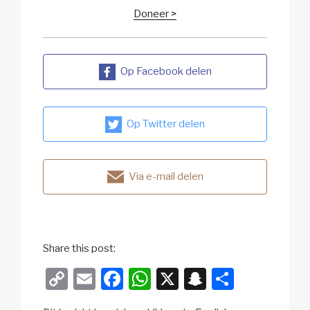
Doneer >
Op Facebook delen
Op Twitter delen
Via e-mail delen
Share this post:
C
E
F
W
X
S
D
o
m
a
h
n
el