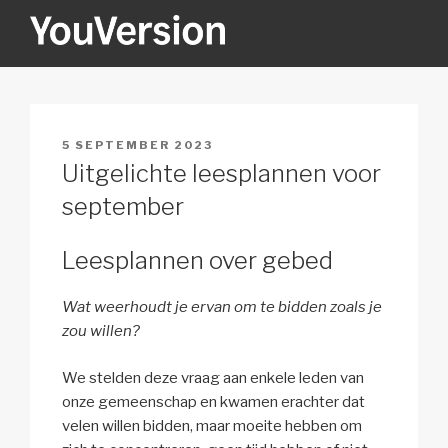
Naar
de
inhoud
YOUVERSION
Seeking God every day.
springen
GEPLAATST
5 SEPTEMBER 2023
OP
Uitgelichte leesplannen voor
september
Leesplannen over gebed
Wat weerhoudt je ervan om te bidden zoals je
zou willen?
We stelden deze vraag aan enkele leden van
onze gemeenschap en kwamen erachter dat
velen willen bidden, maar moeite hebben om