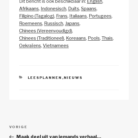
Dit bericht is ook beschikbaar in:
English
p
ail
c
at
a
e
Afrikaans
Indonesisch
Duits
Spaans
y
e
s
p
n
Filipino (Tagalog)
Frans
Italiaans
Portugees
Li
b
A
c
Roemeens
Russisch
Japans
Chinees (Vereenvoudigd)
n
o
p
h
Chinees (Traditioneel)
Koreaans
Pools
Thais
k
o
p
at
Oekraïens
Vietnamees
k
CATEGORIEËN
LEESPLANNEN
,
NIEUWS
Berichtnavigatie
Vorig
VORIGE
bericht
Maak deel uit van iemands verhaal…