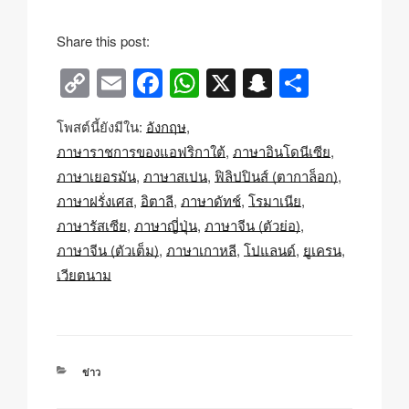
Share this post:
C
E
F
W
X
S
S
o
m
a
h
n
h
โพสต์นี้ยังมีใน:
อังกฤษ
p
ail
c
at
a
ar
ภาษาราชการของแอฟริกาใต้
ภาษาอินโดนีเซีย
y
e
s
p
e
ภาษาเยอรมัน
ภาษาสเปน
ฟิลิปปินส์ (ตากาล็อก)
Li
b
A
c
ภาษาฝรั่งเศส
อิตาลี
ภาษาดัทช์
โรมาเนีย
n
o
p
h
ภาษารัสเซีย
ภาษาญี่ปุ่น
ภาษาจีน (ตัวย่อ)
k
o
p
at
ภาษาจีน (ตัวเต็ม)
ภาษาเกาหลี
โปแลนด์
ยูเครน
เวียตนาม
k
หมวด
ข่าว
หมู่