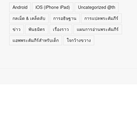
Android
iOS (iPhone iPad)
Uncategorized @th
กลเม็ด & เคล็ดลับ
การอธิษฐาน
การแปลพระคัมภีร์
ข่าว
พันธมิตร
เรื่องราว
แผนการอ่านพระคัมภีร์
แอพพระคัมภีร์สำหรับเด็ก
ใจกว้างขวาง