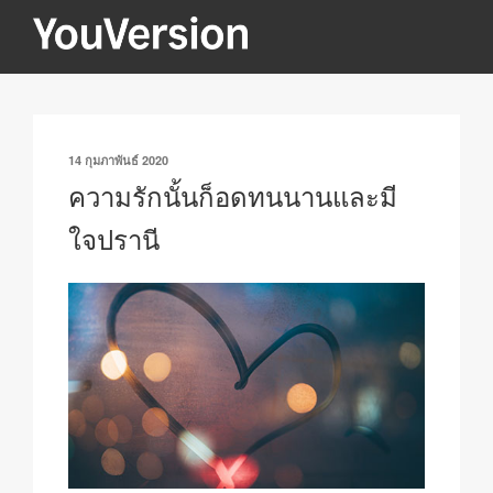
ข้าม
ไป
YOUVERSION
Seeking God every day.
ยัง
บทความ
เขียน
14 กุมภาพันธ์ 2020
วัน
ความรักนั้นก็อดทนนานและมี
ที่
ใจปรานี