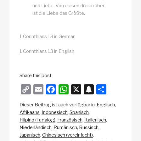
und Liebe. Von diesen dreien aber
ist die Liebe das Größte.
1 Corinthians 13 in German
1 Corinthians 13 in English
Share this post:
C
E
F
W
X
S
T
o
m
a
h
n
eil
Dieser Beitrag ist auch verfügbar in:
Englisch
p
ail
c
at
a
e
Afrikaans
Indonesisch
Spanisch
y
e
s
p
n
Filipino (Tagalog)
Französisch
Italienisch
Li
b
A
c
Niederländisch
Rumänisch
Russisch
Japanisch
Chinesisch (vereinfacht)
n
o
p
h