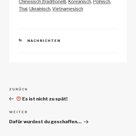
Chinesisch (traditionell)
Koreanisch
Polnisch
k
o
p
at
Thai
Ukrainisch
Vietnamesisch
k
KATEGORIEN
NACHRICHTEN
Beitrags-
Vorheriger
ZURÜCK
Navigation
Beitrag
Es ist nicht zu spät!
Nächster
WEITER
Beitrag
Dafür wurdest du geschaffen…