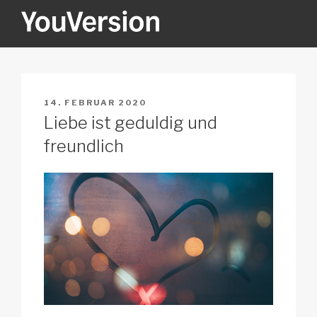
Zum
Inhalt
springen
YOUVERSION
Seeking God every day.
VERÖFFENTLICHT
14. FEBRUAR 2020
AM
Liebe ist geduldig und
freundlich