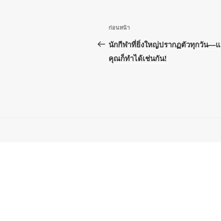
เมนู
เรื่อง
ก่อนหน้า
นำทาง
ก่อน
นักกีฬาที่ยิ่งใหญ่ปรากฏตัวทุกวัน—
หน้า
คุณก็ทำได้เช่นกัน!
เรื่อง