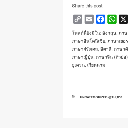
Share this post:
C
E
F
W
o
m
a
h
โพสต์นี้ยังมีใน:
อังกฤษ
ภาษ
p
ail
c
at
ภาษาอินโดนีเซีย
ภาษาเยอร
y
e
s
ภาษาฝรั่งเศส
อิตาลี
ภาษาดั
Li
b
A
ภาษาญี่ปุ่น
ภาษาจีน (ตัวย่อ)
n
o
p
ยูเครน
เวียตนาม
k
o
p
k
หมวด
UNCATEGORIZED @TH
,
ข่าว
หมู่