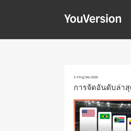
ข้าม
ไป
ยัง
YOUVERSIO
บทความ
Seeking God every day.
เขียน
5 กรกฎาคม 2026
วัน
การจัดอันดับล่าส
ที่