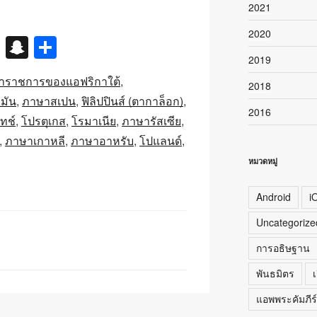
2021
2020
X
S
S
2019
n
h
าราชการของแอฟริกาใต้
a
ar
2018
มัน
ภาษาสเปน
ฟิลิปปินส์ (ตากาล็อก)
p
e
2016
ทช์
โปรตุเกส
โรมาเนีย
ภาษารัสเซีย
c
ภาษาเกาหลี
ภาษาอาหรับ
โปแลนด์
h
หมวดหมู่
at
Android
i
Uncategorize
การอธิษฐาน
พันธมิตร
เ
แอพพระคัมภีร์