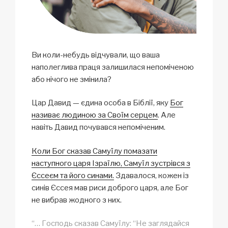
Ви коли-небудь відчували, що ваша
наполеглива праця залишилася непоміченою
або нічого не змінила?
Цар Давид — єдина особа в Біблії, яку
Бог
називає людиною за Своїм серцем
. Але
навіть Давид почувався непоміченим.
Коли Бог сказав Самуїлу помазати
наступного царя Ізраїлю, Самуїл зустрівся з
Єссеєм та його синами.
Здавалося, кожен із
синів Єссея мав риси доброго царя, але Бог
не вибрав жодного з них.
“… Господь сказав Самуїлу: “Не заглядайся