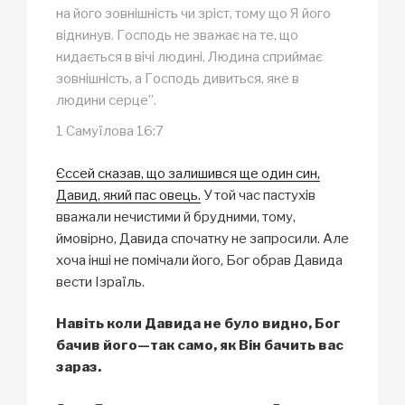
на його зовнішність чи зріст, тому що Я його
відкинув. Господь не зважає на те, що
кидається в вічі людині. Людина сприймає
зовнішність, а Господь дивиться, яке в
людини серце”.
1 Самуїлова 16:7
Єссей сказав, що залишився ще один син,
Давид, який пас овець.
У той час пастухів
вважали нечистими й брудними, тому,
ймовірно, Давида спочатку не запросили. Але
хоча інші не помічали його, Бог обрав Давида
вести Ізраїль.
Навіть коли Давида не було видно, Бог
бачив його—так само, як Він бачить вас
зараз.