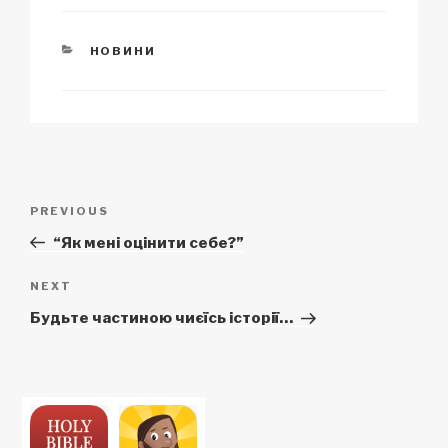
CATEGORIES
НОВИНИ
Post
Previous
PREVIOUS
navigation
Post
“Як мені оцінити себе?”
Next
NEXT
Post
Будьте частиною чиєїсь історії…