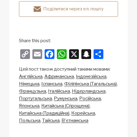
Поділитися через ел. пошту
Share this post:
C
E
F
W
X
S
S
o
m
a
h
n
h
Цей пост також доступний такими мовами:
p
ail
c
at
a
ar
Англійська
Африканська
Індонезійська
y
e
s
p
e
Німецька
Іспанська
Філіпінська (Тагальська)
Li
b
A
c
Французька
Італійська
Нідерландська
Португальська
Румунська
Російська
n
o
p
h
Японська
Китайська (Спрощена)
k
o
p
at
Китайська (Традиційна)
Корейська
k
Польська
Тайська
В'єтнамська