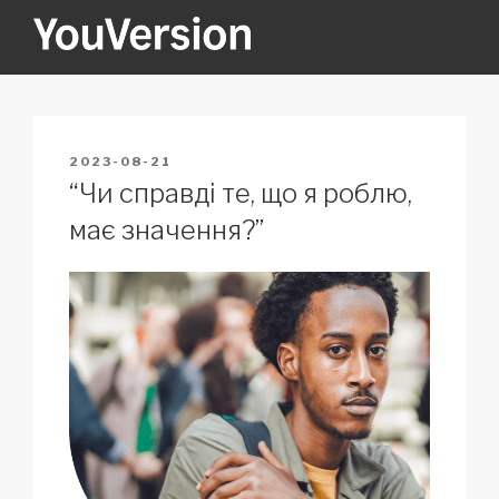
Skip
to
content
YOUVERSION
Seeking God every day.
POSTED
2023-08-21
ON
“Чи справді те, що я роблю,
має значення?”