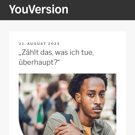
Zum
Inhalt
springen
YOUVERSION
Seeking God every day.
VERÖFFENTLICHT
21. AUGUST 2023
AM
„Zählt das, was ich tue,
überhaupt?“