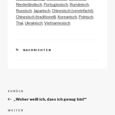
Li
b
A
c
Niederländisch
Portugiesisch
Rumänisch
Russisch
Japanisch
Chinesisch (vereinfacht)
n
o
p
h
Chinesisch (traditionell)
Koreanisch
Polnisch
k
o
p
at
Thai
Ukrainisch
Vietnamesisch
k
KATEGORIEN
NACHRICHTEN
Beitrags-
Vorheriger
ZURÜCK
Navigation
Beitrag
„Woher weiß ich, dass ich genug bin?“
Nächster
WEITER