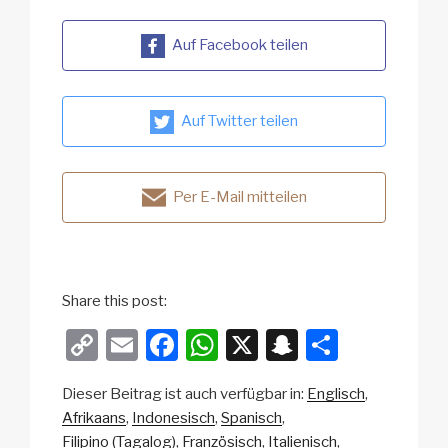
Auf Facebook teilen
Auf Twitter teilen
Per E-Mail mitteilen
Share this post:
C
E
F
W
X
S
T
o
m
a
h
n
eil
Dieser Beitrag ist auch verfügbar in:
Englisch
p
ail
c
at
a
e
Afrikaans
Indonesisch
Spanisch
y
e
s
p
n
Filipino (Tagalog)
Französisch
Italienisch