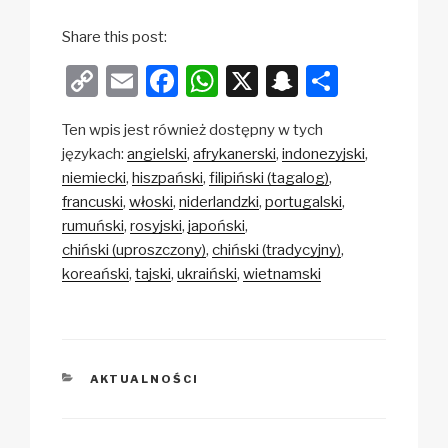
Share this post:
C
E
F
W
X
S
S
o
m
a
h
n
h
Ten wpis jest również dostępny w tych
p
ail
c
at
a
ar
językach:
angielski
afrykanerski
indonezyjski
y
e
s
p
e
niemiecki
hiszpański
filipiński (tagalog)
Li
b
A
c
francuski
włoski
niderlandzki
portugalski
rumuński
rosyjski
japoński
n
o
p
h
chiński (uproszczony)
chiński (tradycyjny)
k
o
p
at
koreański
tajski
ukraiński
wietnamski
k
KATEGORIE
AKTUALNOŚCI