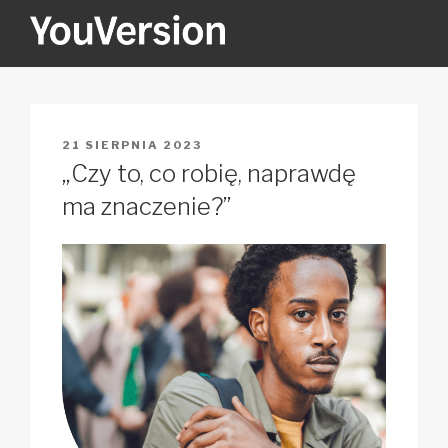
Przejdź
do
treści
YOUVERSION
Seeking God every day.
OPUBLIKOWANE
21 SIERPNIA 2023
W
„Czy to, co robię, naprawdę
ma znaczenie?”