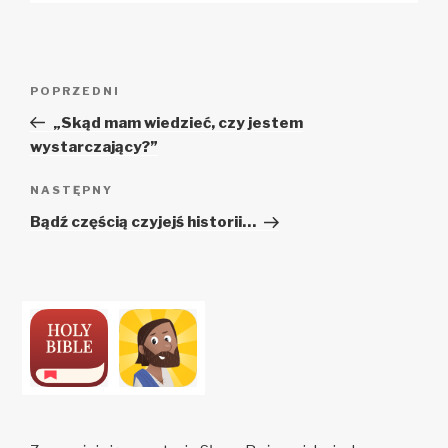
Zobacz
Poprzedni
POPRZEDNI
wpisy
wpis
„Skąd mam wiedzieć, czy jestem
wystarczający?”
Następny
NASTĘPNY
wpis
Bądź częścią czyjejś historii…