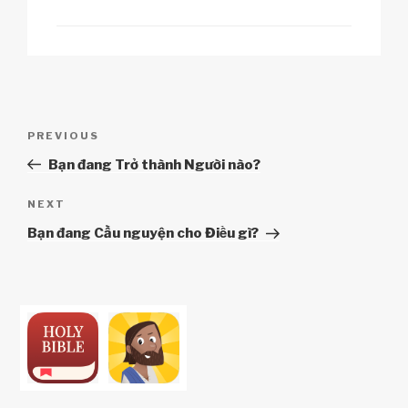
Điều
Previous
PREVIOUS
hướng
Post
Bạn đang Trở thành Người nào?
bài
viết
Next
NEXT
Post
Bạn đang Cầu nguyện cho Điều gì?