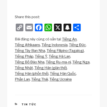
Share this post:
C
E
F
W
X
S
S
o
m
a
h
n
h
Bài đăng này cũng có sẵn tại:
Tiếng An
p
ail
c
at
a
ar
Tiếng Afrikaans
Tiếng Indonesia
Tiếng Đức
y
e
s
p
e
Tiếng Tây Ban Nha
Tiếng Filipino (Tagalog)
Li
b
A
c
Tiếng Pháp
Tiếng Ý
Tiếng Hà Lan
Tiếng Bồ Đào Nha
Tiếng Ru-ma-ni
Tiếng Nga
n
o
p
h
Tiếng Nhật
Tiếng Hán (giản thể)
k
o
p
at
Tiếng Hán (phồn thể)
Tiếng Hàn Quốc
k
Phần Lan
Tiếng Thái
Tiếng Ucraina
CATEGORIES
TIN TỨC