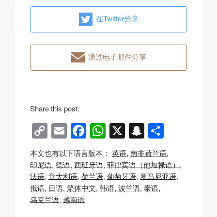
在Twitter分享
通过电子邮件分享
Share this post:
C
E
F
W
X
S
分
o
m
a
h
n
享
本文也有以下语言版本：
英语
南非荷兰语
p
ail
c
at
a
印尼语
德语
西班牙语
菲律宾语（他加禄语）
y
e
s
p
法语
意大利语
荷兰语
葡萄牙语
罗马尼亚语
Li
b
A
c
俄语
日语
繁体中文
韩语
波兰语
泰语
乌克兰语
越南语
n
o
p
h