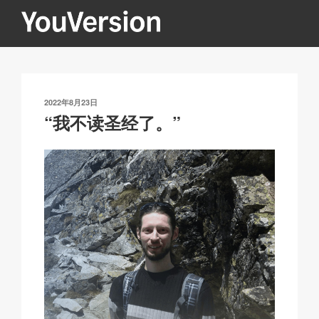
跳
至
内
YOUVERSION
Seeking God every day.
容
发
2022年8月23日
布
“我不读圣经了。”
于