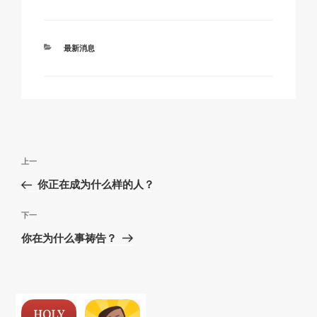
k
o
p
at
k
分
最新消息
类
文
上
上一
章
一
你正在成为什么样的人？
导
篇
航
文
下
下一
章
一
你在为什么事祷告？
篇
文
章