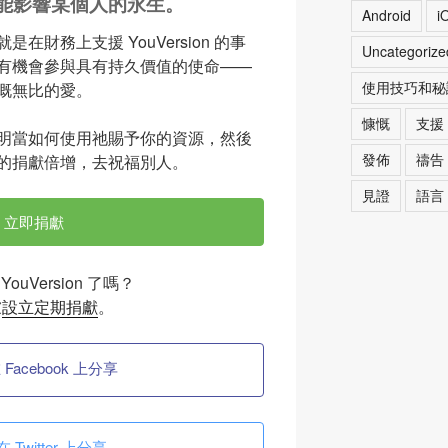
能影響某個人的永生。
Android
i
財務上支援 YouVersion 的事
Uncategorize
有機會參與具有持久價值的使命——
使用技巧和秘
慨無比的愛。
慷慨
支援
明當如何使用祂賜予你的資源，然後
發佈
禱告
的捐獻倍增，去祝福別人。
見證
語言
立即捐獻
ouVersion 了嗎？
慮
設立定期捐獻
。
 Facebook 上分享
在 Twitter 上分享