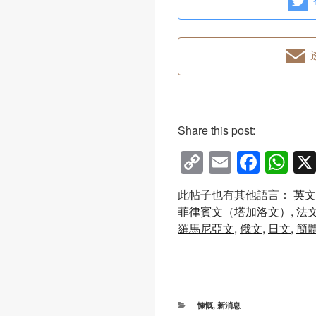
Share this post:
C
E
F
W
o
m
a
h
此帖子也有其他語言：
英文
p
ail
c
at
菲律賓文（塔加洛文）
法
y
e
s
羅馬尼亞文
俄文
日文
簡
Li
b
A
n
o
p
k
o
p
分
慷慨
,
新消息
類