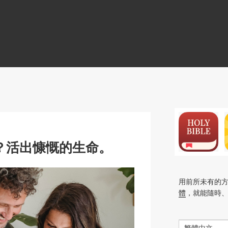
N
？活出慷慨的生命。
用前所未有的
體
，就能隨時
繁體中文