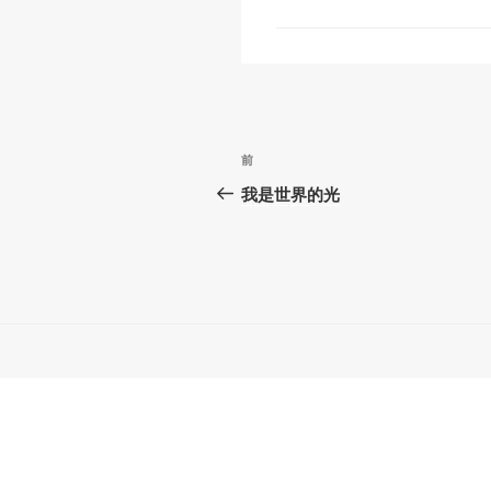
k
文
上
前
章
一
我是世界的光
篇
導
文
覽
章