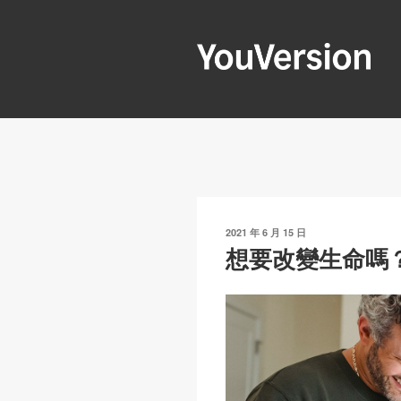
跳
至
內
容
YOUVERSIO
Seeking God every day.
發
2021 年 6 月 15 日
表
想要改變生命嗎
於