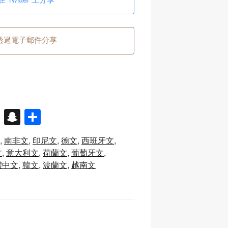
透過電子郵件分享
X
S
分
n
享
南非文
印尼文
德文
西班牙文
a
文
意大利文
荷蘭文
葡萄牙文
p
體中文
韓文
波蘭文
越南文
c
h
at