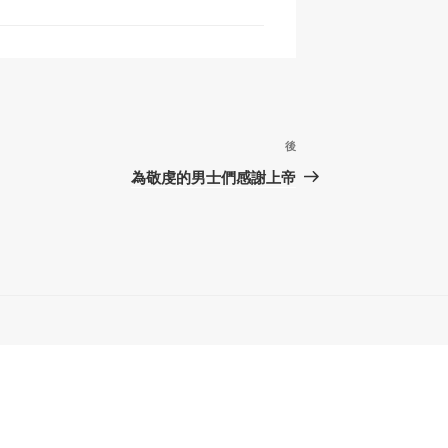
下
後
篇
為敬虔的男士們感謝上帝
文
章