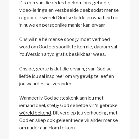
Dis een van die redes hoekom ons gebede,
video-leringe en versbeelde deel: sodat mense
regoor die wêreld God se liefde en waarheid op
‘n nuwe en persoonlike manier kan ervaar.
Ons wil nie hê mense soos jy moet verhoed
word om God persoonlik te ken nie, daarom sal
YouVersion altyd gratis beskikbaar wees.
Ons begeerte is dat die ervaring van God se
liefde jou sal inspireer om vrygewig te leef en
jou waardes sal verander.
Wanneer jy God se geskenk aan jou met
iemand deel,
stel jy God se liefde vir ‘n gebroke
wêreld bekend
. Dit verdiep jou verhouding met
God en skep ook geleenthede vir ander mense
om nader aan Hom te kom.