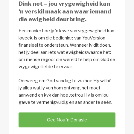
Dink net – jou vrygewigheid kan
‘n verskil maak aan waar iemand
die ewigheid deurbring.
Een manier hoe jy ‘n lewe van vrygewigheid kan
kweek, is om die bediening van YouVersion
finansieel te ondersteun. Wanneer jy dit doen,
het jy deel aan iets wat ewigheidswaarde het:
om mense regoor die wêreld te help om God se
vrygewige liefde te ervaar.
Oorweeg om God vandag te vra hoe Hy wil hê
jy alles wat jy van hom ontvang het moet
aanwend en kyk dan hoe getrou Hy is om jou
gawe te vermenigvuldig en aan ander te seën.
Gee Nou ‘n Donasie