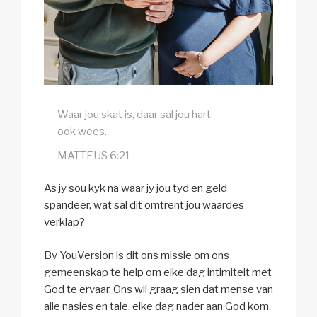
Waar jou skat is, daar sal jou hart
ook wees.
MATTEUS 6:21
As jy sou kyk na waar jy jou tyd en geld
spandeer, wat sal dit omtrent jou waardes
verklap?
By YouVersion is dit ons missie om ons
gemeenskap te help om elke dag intimiteit met
God te ervaar. Ons wil graag sien dat mense van
alle nasies en tale, elke dag nader aan God kom.