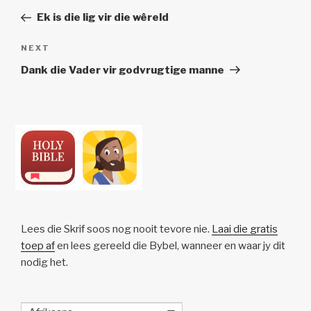
navigation
Post
Ek is die lig vir die wêreld
Next
NEXT
Post
Dank die Vader vir godvrugtige manne
Lees die Skrif soos nog nooit tevore nie.
Laai die gratis
toep af
en lees gereeld die Bybel, wanneer en waar jy dit
nodig het.