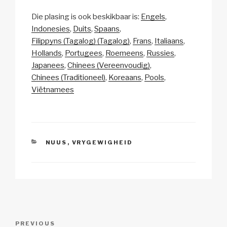
o
m
a
h
n
h
Die plasing is ook beskikbaar is:
Engels
p
ail
c
at
a
ar
Indonesies
Duits
Spaans
y
e
s
p
e
Filippyns (Tagalog) (Tagalog)
Frans
Italiaans
Li
b
A
c
Hollands
Portugees
Roemeens
Russies
Japanees
Chinees (Vereenvoudig)
n
o
p
h
Chinees (Traditioneel)
Koreaans
Pools
k
o
p
at
Viëtnamees
k
CATEGORIES
NUUS
,
VRYGEWIGHEID
Post
Previous
PREVIOUS