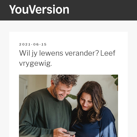
Skip
to
content
YOUVERSION
Seeking God every day.
POSTED
2021-06-15
ON
Wil jy lewens verander? Leef
vrygewig.