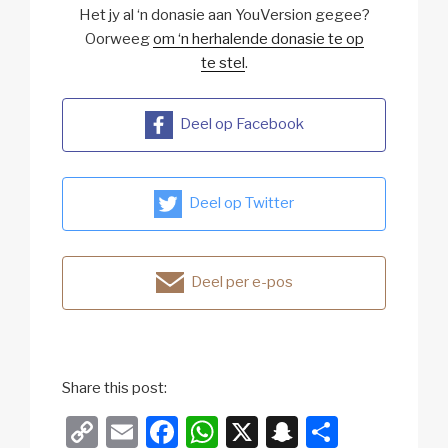
Het jy al ‘n donasie aan YouVersion gegee?
Oorweeg
om ‘n herhalende donasie te op
te stel
.
Deel op Facebook
Deel op Twitter
Deel per e-pos
Share this post:
C
E
F
W
X
S
S