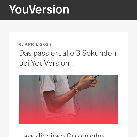
Zum
Inhalt
springen
YOUVERSION
Seeking God every day.
VERÖFFENTLICHT
6. APRIL 2022
AM
Das passiert alle 3 Sekunden
bei YouVersion…
Lass dir diese Gelegenheit