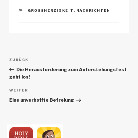
KATEGORIEN
GROSSHERZIGKEIT
,
NACHRICHTEN
Beitrags-
Vorheriger
ZURÜCK
Navigation
Beitrag
Die Herausforderung zum Auferstehungsfest
geht los!
Nächster
WEITER
Beitrag
Eine unverhoffte Befreiung