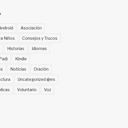
S
Android
Asociación
ra Niños
Consejos y Trucos
Historias
Idiomas
Pad)
Kindle
os
Notícias
Oración
ctura
Uncategorized @es
blicas
Voluntario
Voz