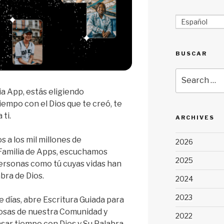
Español
BUSCAR
Search
for:
ia App, estás eligiendo
empo con el Dios que te creó, te
 ti.
ARCHIVES
 a los mil millones de
2026
 Familia de Apps, escuchamos
2025
 personas como tú cuyas vidas han
bra de Dios.
2024
2023
 días, abre Escritura Guiada para
rosas de nuestra Comunidad y
2022
asar tiempo con Dios y Su Palabra.