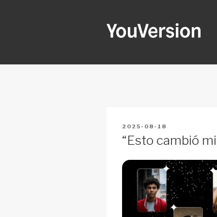
Skip
to
content
YOUVERSI
Seeking God every day.
POSTED
2025-08-18
ON
“Esto cambió mi 