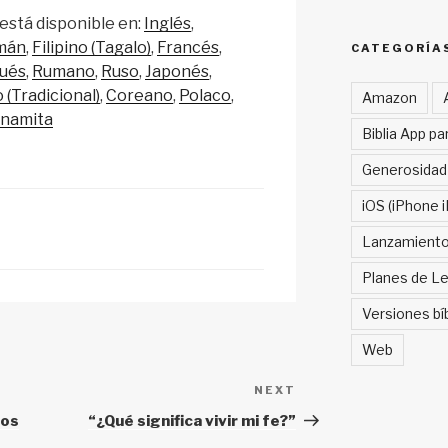
n
h
está disponible en:
Inglés
a
ar
mán
Filipino (Tagalo)
Francés
CATEGORÍA
p
e
ués
Rumano
Ruso
Japonés
c
 (Tradicional)
Coreano
Polaco
Amazon
tnamita
h
Biblia App pa
at
Generosidad
iOS (iPhone i
Lanzamient
Planes de Le
Versiones bí
Web
NEXT
Next
Post
los
“¿Qué significa vivir mi fe?”