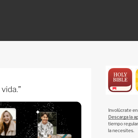
ON
vida.”
Involúcrate en
Descarga la ap
tiempo regular
la necesites.