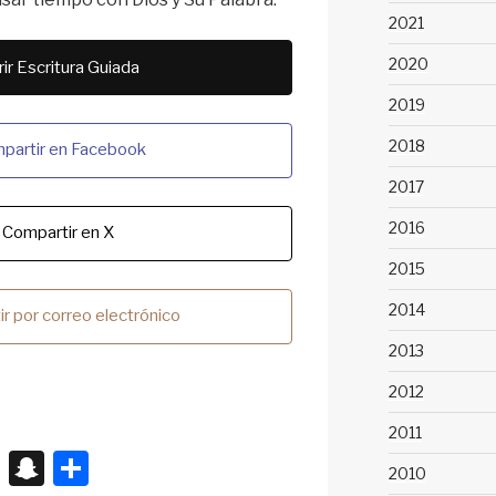
2021
2020
ir Escritura Guiada
2019
2018
partir en Facebook
2017
2016
Compartir en X
2015
2014
r por correo electrónico
2013
2012
2011
X
S
S
2010