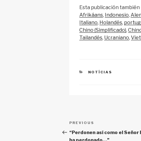
o
m
a
h
Esta publicación también 
p
ail
c
at
Afrikáans
Indonesio
Ale
y
e
s
Italiano
Holandés
portug
Li
b
A
Chino (Simplificado)
Chino
Tailandés
Ucraniano
Vie
n
o
p
k
o
p
k
CATEGORIES
NOTÍCIAS
Post
Previous
PREVIOUS
navigation
Post
“Perdonen así como el Señor 
ha perdonado…”