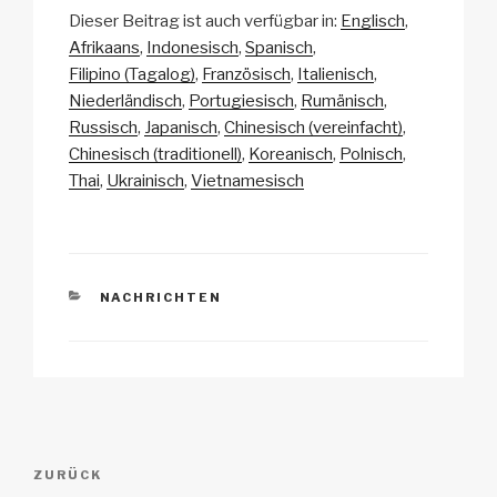
o
m
a
h
n
eil
Dieser Beitrag ist auch verfügbar in:
Englisch
p
ail
c
at
a
e
Afrikaans
Indonesisch
Spanisch
y
e
s
p
n
Filipino (Tagalog)
Französisch
Italienisch
Li
b
A
c
Niederländisch
Portugiesisch
Rumänisch
Russisch
Japanisch
Chinesisch (vereinfacht)
n
o
p
h
Chinesisch (traditionell)
Koreanisch
Polnisch
k
o
p
at
Thai
Ukrainisch
Vietnamesisch
k
KATEGORIEN
NACHRICHTEN
Beitrags-
Vorheriger
ZURÜCK
Navigation