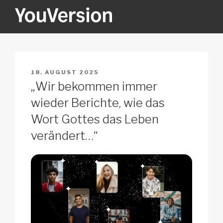
Zum
Inhalt
springen
YOUVERSION
Seeking God every day.
VERÖFFENTLICHT
18. AUGUST 2025
AM
„Wir bekommen immer
wieder Berichte, wie das
Wort Gottes das Leben
verändert…“