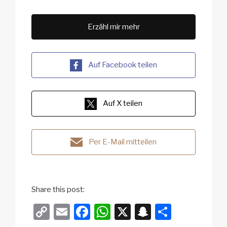
Erzähl mir mehr
Auf Facebook teilen
Auf X teilen
Per E-Mail mitteilen
Share this post:
C
E
F
W
X
S
T