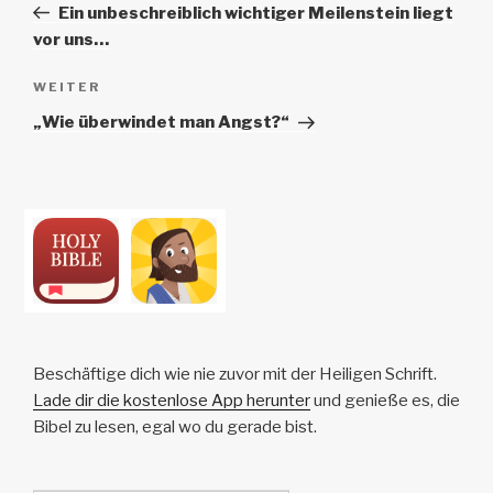
Beitrag
Ein unbeschreiblich wichtiger Meilenstein liegt
vor uns…
Nächster
WEITER
Beitrag
„Wie überwindet man Angst?“
Beschäftige dich wie nie zuvor mit der Heiligen Schrift.
Lade dir die kostenlose App herunter
und genieße es, die
Bibel zu lesen, egal wo du gerade bist.