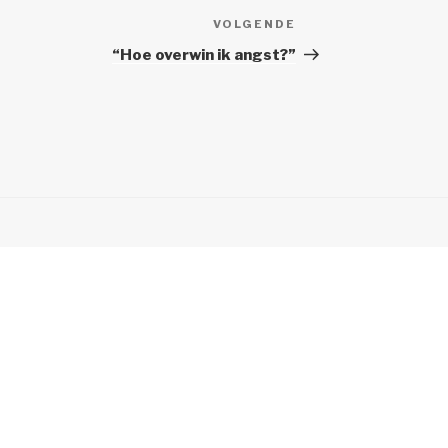
VOLGENDE
Volgend
Bericht
“Hoe overwin ik angst?”