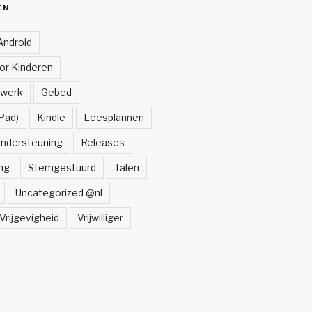
ËN
Android
oor Kinderen
lwerk
Gebed
Pad)
Kindle
Leesplannen
ndersteuning
Releases
ng
Stemgestuurd
Talen
Uncategorized @nl
Vrijgevigheid
Vrijwilliger