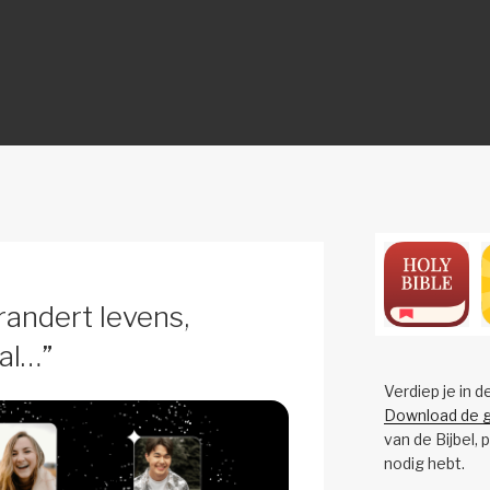
ON
andert levens,
al…”
Verdiep je in d
Download de g
van de Bijbel, 
nodig hebt.