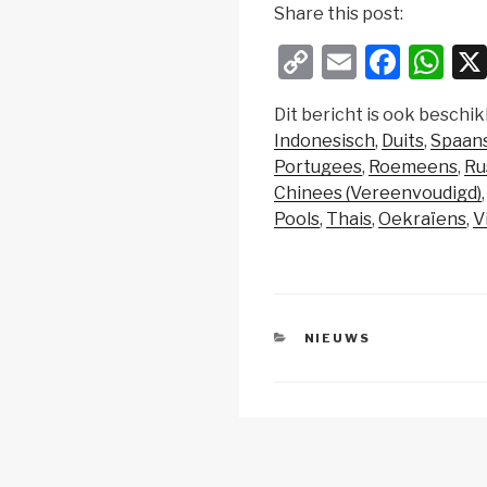
Share this post:
C
E
F
W
o
m
a
h
Dit bericht is ook beschik
p
ail
c
at
Indonesisch
Duits
Spaan
y
e
s
Portugees
Roemeens
Ru
Li
b
A
Chinees (Vereenvoudigd)
Pools
Thais
Oekraïens
V
n
o
p
k
o
p
k
CATEGORIEËN
NIEUWS