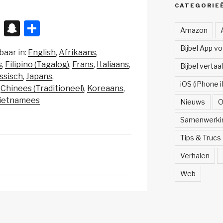
CATEGORIE
X
S
D
Amazon
n
el
Bijbel App v
baar in:
English
Afrikaans
a
e
s
Filipino (Tagalog)
Frans
Italiaans
Bijbel vertaa
p
n
ssisch
Japans
iOS (iPhone i
c
Chinees (Traditioneel)
Koreaans
ietnamees
Nieuws
O
h
at
Samenwerki
Tips & Trucs
Verhalen
Web