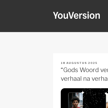
Naar
de
inhoud
springen
YOUVERSI
Seeking God every day.
GEPLAATST
18 AUGUSTUS 2025
OP
“Gods Woord ver
verhaal na verha