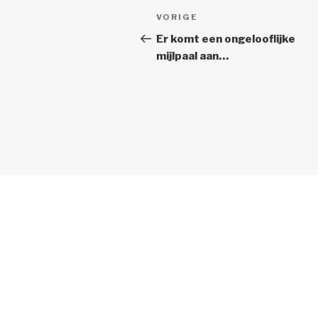
Berichtnavigatie
Vorig
VORIGE
bericht
Er komt een ongelooflijke
mijlpaal aan…