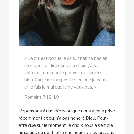
« Ce qui est bon, je le sais, n’habite pas en
moi, c’est-à-dire dans ma chair : j’ai la
volonté, mais non le pouvoir de faire le
bien. Car je ne fais pas le bien que je veux,
et je fais le mal que je ne veux pas. »
Romains 7:18-19
Repensons à une décision que nous avons prise
récemment et qui n’a pas honoré Dieu. Peut-
être que sur le moment, le choix nous a semblé
amusant, ou peut-être que nous ne savions pas