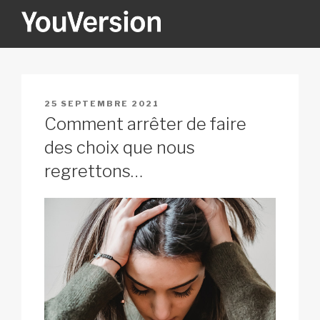
Aller
au
contenu
YOUVERSION
Seeking God every day.
principal
PUBLIÉ
25 SEPTEMBRE 2021
LE
Comment arrêter de faire
des choix que nous
regrettons…