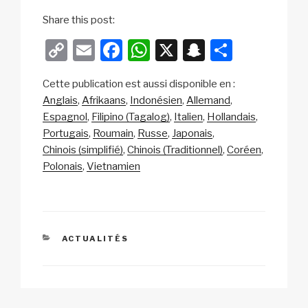
Share this post:
C
E
F
W
X
S
P
o
m
a
h
n
ar
Cette publication est aussi disponible en :
p
ail
c
at
a
ta
Anglais
Afrikaans
Indonésien
Allemand
y
e
s
p
g
Espagnol
Filipino (Tagalog)
Italien
Hollandais
Li
b
A
c
er
Portugais
Roumain
Russe
Japonais
Chinois (simplifié)
Chinois (Traditionnel)
Coréen
n
o
p
h
Polonais
Vietnamien
k
o
p
at
k
CATÉGORIES
ACTUALITÉS