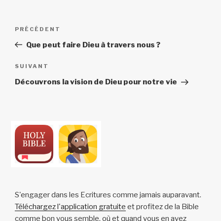
Navigation
Article
PRÉCÉDENT
de
précédent
Que peut faire Dieu à travers nous ?
l’article
Article
SUIVANT
suivant
Découvrons la vision de Dieu pour notre vie
S'engager dans les Ecritures comme jamais auparavant.
Téléchargez l'application gratuite
et profitez de la Bible
comme bon vous semble, où et quand vous en avez