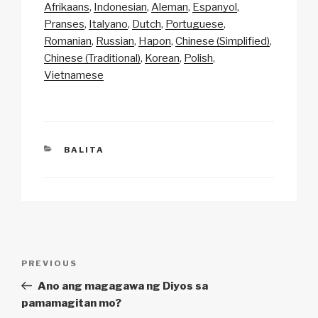
p
ail
c
at
a
ar
Afrikaans
Indonesian
Aleman
Espanyol
y
e
s
p
e
Pranses
Italyano
Dutch
Portuguese
Li
b
A
c
Romanian
Russian
Hapon
Chinese (Simplified)
Chinese (Traditional)
Korean
Polish
n
o
p
h
Vietnamese
k
o
p
at
k
CATEGORIES
BALITA
Post
Previous
PREVIOUS
navigation
Post
Ano ang magagawa ng Diyos sa
pamamagitan mo?