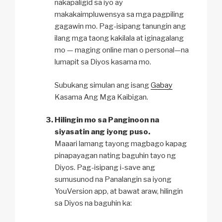
nakapaligid sa iyo ay
makakaimpluwensya sa mga pagpiling
gagawin mo. Pag-isipang tanungin ang
ilang mga taong kakilala at iginagalang
mo — maging online man o personal—na
lumapit sa Diyos kasama mo.
Subukang simulan ang isang
Gabay
Kasama Ang Mga Kaibigan.
Hilingin mo sa Panginoon na
siyasatin ang iyong puso.
Maaari lamang tayong magbago kapag
pinapayagan nating baguhin tayo ng
Diyos. Pag-isipang i-save ang
sumusunod na Panalangin sa iyong
YouVersion app, at bawat araw, hilingin
sa Diyos na baguhin ka: