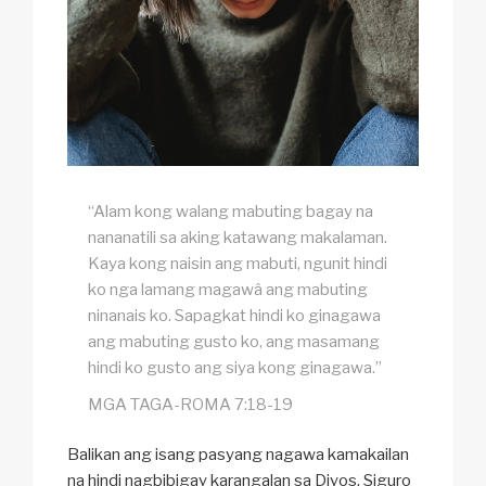
“Alam kong walang mabuting bagay na
nananatili sa aking katawang makalaman.
Kaya kong naisin ang mabuti, ngunit hindi
ko nga lamang magawâ ang mabuting
ninanais ko. Sapagkat hindi ko ginagawa
ang mabuting gusto ko, ang masamang
hindi ko gusto ang siya kong ginagawa.”
MGA TAGA-ROMA 7:18-19
Balikan ang isang pasyang nagawa kamakailan
na hindi nagbibigay karangalan sa Diyos. Siguro