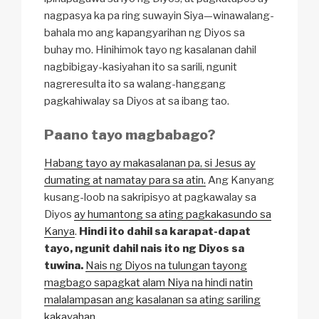
nagpasya ka pa ring suwayin Siya—winawalang-
bahala mo ang kapangyarihan ng Diyos sa
buhay mo. Hinihimok tayo ng kasalanan dahil
nagbibigay-kasiyahan ito sa sarili, ngunit
nagreresulta ito sa walang-hanggang
pagkahiwalay sa Diyos at sa ibang tao.
Paano tayo magbabago?
Habang tayo ay makasalanan pa, si Jesus ay
dumating at namatay para sa atin.
Ang Kanyang
kusang-loob na sakripisyo at pagkawalay sa
Diyos
ay humantong sa ating pagkakasundo sa
Kanya
.
Hindi ito dahil sa karapat-dapat
tayo, ngunit dahil nais ito ng Diyos sa
tuwina.
Nais ng Diyos na tulungan tayong
magbago sapagkat alam Niya na hindi natin
malalampasan ang kasalanan sa ating sariling
kakayahan.