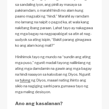
sa sandaling iyon, ang pinili ay masaya sa
pakiramdam, o marahil hindi mo alam kung
paano magsabi ng “hindi.” Marahil ay ramdam
mo lamang na naipit o pagod ka, at wala kang
nakitang ibang paraan. Lahat tayo ay nakagawa
ng mga bagay na nagpapabigat sa atin at nag-
uudyok sa ating isipin, “Bakit parang ginagawa
ko ang alam kong mali?”
Hinihimok tayo ng mundo na “sundin ang ating
mga puso,” ngunit madali tayong nalilinlang ng
ating mga damdamin na gawin ang mga bagay
na hindi naaayon sa kalooban ng Diyos. Ngunit
sa
tulong
ng Diyos, maaari nating ihinto ang
siklo na nagiging sanhi para gumawa tayo ng
mga maling desisyon.
Ano ang kasalanan?