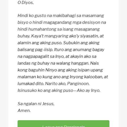
O Diyos,
Hindi ko gusto na makibahagi sa masamang
bisyo o hindi magagandang mga desisyon na
hindi humahantong sa isang masaganang
buhay. Kaya’t mangyaring
ako’y siyasatin, at
alamin ang aking puso. Subukin ang aking
balisang pag-iisip. Ituro ang anumang bagay
na nagpapagalit sa Inyo, at akayin ako sa
landas ng buhay na walang hanggan
.
Nais
kong baguhin Ninyo ang aking isipan upang
malaman ko kung ano ang Inyong kalooban, at
lumakad dito.
Narito ako, Panginoon.
Isinusuko ko ang aking puso—Ako ay Inyo.
Sa ngalan ni Jesus,
Amen.