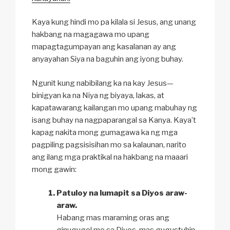
Kaya kung hindi mo pa kilala si Jesus, ang unang
hakbang na magagawa mo upang
mapagtagumpayan ang kasalanan ay ang
anyayahan Siya na baguhin ang iyong buhay.
Ngunit kung nabibilang ka na kay Jesus—
binigyan ka na Niya ng biyaya, lakas, at
kapatawarang kailangan mo upang mabuhay ng
isang buhay na nagpaparangal sa Kanya. Kaya’t
kapag nakita mong gumagawa ka ng mga
pagpiling pagsisisihan mo sa kalaunan, narito
ang ilang mga praktikal na hakbang na maaari
mong gawin:
Patuloy na lumapit sa Diyos araw-
araw.
Habang mas maraming oras ang