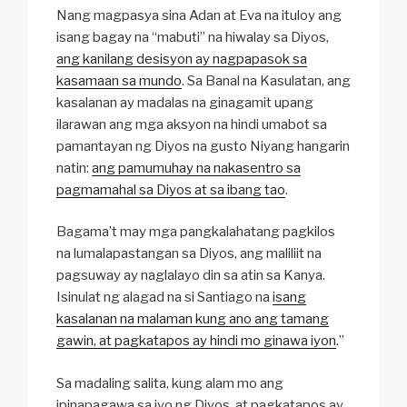
Nang magpasya sina Adan at Eva na ituloy ang
isang bagay na “mabuti” na hiwalay sa Diyos,
ang kanilang desisyon ay nagpapasok sa
kasamaan sa mundo
. Sa Banal na Kasulatan, ang
kasalanan ay madalas na ginagamit upang
ilarawan ang mga aksyon na hindi umabot sa
pamantayan ng Diyos na gusto Niyang hangarin
natin:
ang pamumuhay na nakasentro sa
pagmamahal sa Diyos at sa ibang tao
.
Bagama’t may mga pangkalahatang pagkilos
na lumalapastangan sa Diyos, ang maliliit na
pagsuway ay naglalayo din sa atin sa Kanya.
Isinulat ng alagad na si Santiago na
isang
kasalanan na malaman kung ano ang tamang
gawin, at pagkatapos ay hindi mo ginawa iyon
.”
Sa madaling salita, kung alam mo ang
ipinapagawa sa iyo ng Diyos, at pagkatapos ay