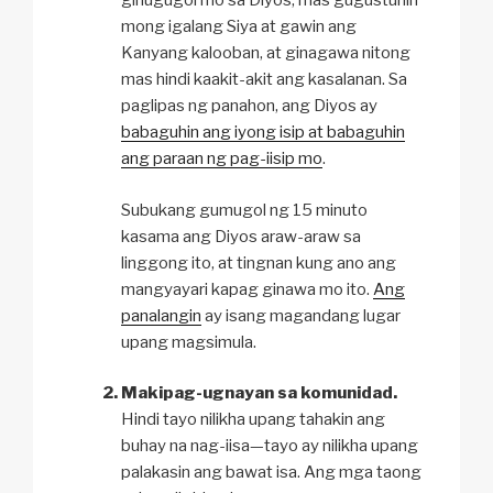
ginugugol mo sa Diyos, mas gugustuhin
mong igalang Siya at gawin ang
Kanyang kalooban, at ginagawa nitong
mas hindi kaakit-akit ang kasalanan. Sa
paglipas ng panahon, ang Diyos ay
babaguhin ang iyong isip at babaguhin
ang paraan ng pag-iisip mo
.
Subukang gumugol ng 15 minuto
kasama ang Diyos araw-araw sa
linggong ito, at tingnan kung ano ang
mangyayari kapag ginawa mo ito.
Ang
panalangin
ay isang magandang lugar
upang magsimula.
Makipag-ugnayan sa komunidad.
Hindi tayo nilikha upang tahakin ang
buhay na nag-iisa—tayo ay nilikha upang
palakasin ang bawat isa. Ang mga taong