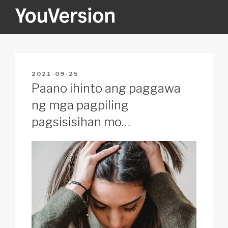
Skip
to
content
YOUVERSION
Seeking God every day.
POSTED
2021-09-25
ON
Paano ihinto ang paggawa
ng mga pagpiling
pagsisisihan mo…