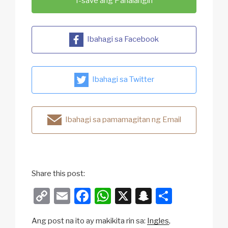
I-save ang Panalangin
Ibahagi sa Facebook
Ibahagi sa Twitter
Ibahagi sa pamamagitan ng Email
Share this post:
C
E
F
W
X
S
S
o
m
a
h
n
h
Ang post na ito ay makikita rin sa:
Ingles