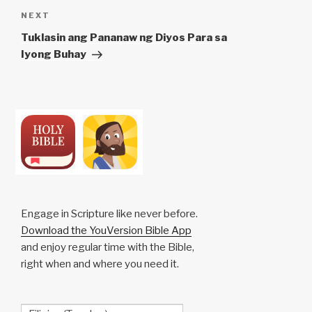
Next
NEXT
Post
Tuklasin ang Pananaw ng Diyos Para sa
Iyong Buhay
Engage in Scripture like never before.
Download the YouVersion Bible App
and enjoy regular time with the Bible,
right when and where you need it.