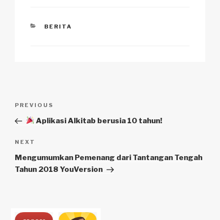
CATEGORIES
BERITA
Navigasi
Previous
PREVIOUS
pos
Post
Aplikasi Alkitab berusia 10 tahun!
Next
NEXT
Post
Mengumumkan Pemenang dari Tantangan Tengah
Tahun 2018 YouVersion