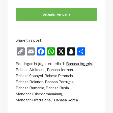
Jelajahi Rencana
Share this post:
C
E
F
W
X
S
S
o
m
a
h
n
h
Postingan ini juga tersedia di:
Bahasa Inggris
p
ail
c
at
a
ar
Bahasa Afrikaans
Bahasa Jerman
y
e
s
p
e
Bahasa Spanyol
Bahasa Perancis
Li
b
A
c
Bahasa Belanda
Bahasa Portugis
Bahasa Rumania
Bahasa Rusia
n
o
p
h
Mandarin (Disederhanakan)
k
o
p
at
Mandarin (Tradisional)
Bahasa Korea
k