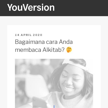
Skip
to
content
YOUVERSION
Seeking God every day.
POSTED
14 APRIL 2020
ON
Bagaimana cara Anda
membaca Alkitab?