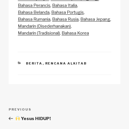
Li
b
A
c
Bahasa Perancis
Bahasa Italia
Bahasa Belanda
Bahasa Portugis
n
o
p
h
Bahasa Rumania
Bahasa Rusia
Bahasa Jepang
k
o
p
at
Mandarin (Disederhanakan)
k
Mandarin (Tradisional)
Bahasa Korea
CATEGORIES
BERITA
,
RENCANA ALKITAB
Navigasi
Previous
PREVIOUS
pos
Post
Yesus HIDUP!