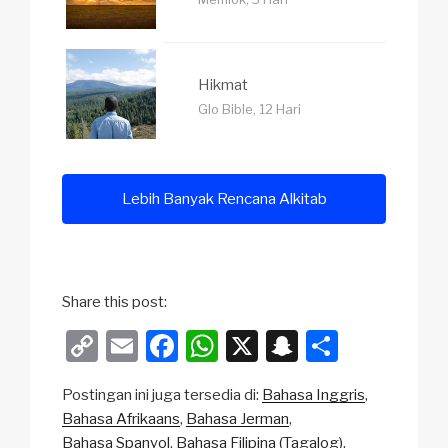
Hikmat
Glo Bible, 12 Hari
Lebih Banyak Rencana Alkitab
Share this post:
C
E
F
W
X
S
S
o
m
a
h
n
h
Postingan ini juga tersedia di:
Bahasa Inggris
p
ail
c
at
a
ar
Bahasa Afrikaans
Bahasa Jerman
y
e
s
p
e
Bahasa Spanyol
Bahasa Filipina (Tagalog)