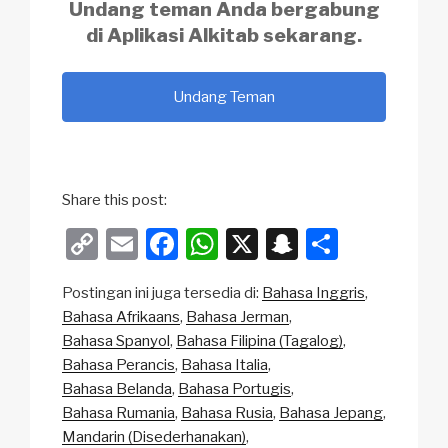
Undang teman Anda bergabung
di
Aplikasi Alkitab
sekarang.
Undang Teman
Share this post:
C
E
F
W
X
S
S
o
m
a
h
n
h
Postingan ini juga tersedia di:
Bahasa Inggris
p
ail
c
at
a
ar
Bahasa Afrikaans
Bahasa Jerman
y
e
s
p
e
Bahasa Spanyol
Bahasa Filipina (Tagalog)
Li
b
A
c
Bahasa Perancis
Bahasa Italia
Bahasa Belanda
Bahasa Portugis
n
o
p
h
Bahasa Rumania
Bahasa Rusia
Bahasa Jepang
k
o
p
at
Mandarin (Disederhanakan)