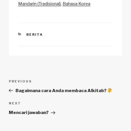
k
Mandarin (Tradisional)
Bahasa Korea
CATEGORIES
BERITA
Navigasi
Previous
PREVIOUS
pos
Post
Bagaimana cara Anda membaca Alkitab?
Next
NEXT
Post
Mencari jawaban?