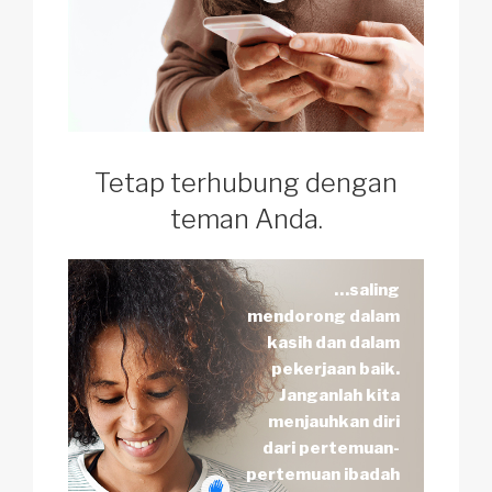
Tetap terhubung dengan
teman Anda.
…saling
mendorong dalam
kasih dan dalam
pekerjaan baik.
Janganlah kita
menjauhkan diri
dari pertemuan-
pertemuan ibadah