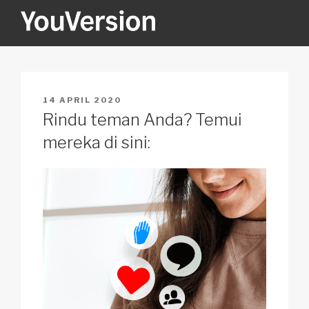
Skip
to
content
YOUVERSION
Seeking God every day.
POSTED
14 APRIL 2020
ON
Rindu teman Anda? Temui
mereka di sini: