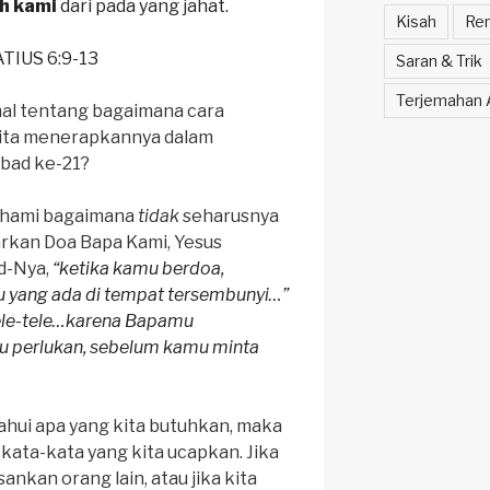
h kami
dari pada yang jahat.
Kisah
Ren
TIUS 6:9-13
Saran & Trik
Terjemahan A
nal tentang bagaimana cara
kita menerapkannya dalam
abad ke-21?
ahami bagaimana
tidak
seharusnya
rkan Doa Bapa Kami, Yesus
d-Nya,
“ketika kamu berdoa,
 yang ada di tempat tersembunyi…”
ele-tele…karena Bapamu
u perlukan, sebelum kamu minta
hui apa yang kita butuhkan, maka
kata-kata yang kita ucapkan. Jika
nkan orang lain, atau jika kita