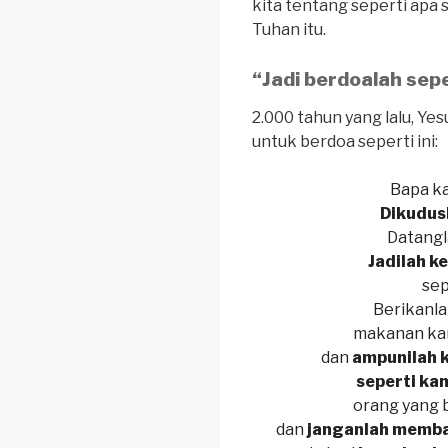
kita tentang seperti ap
Tuhan itu.
“Jadi berdoalah sepe
2.000 tahun yang lalu, Y
untuk berdoa seperti ini:
Bapa ka
Dikudus
Datang
Jadilah 
sep
Berikanla
makanan k
dan
ampunilah 
seperti ka
orang yang 
dan
janganlah memba