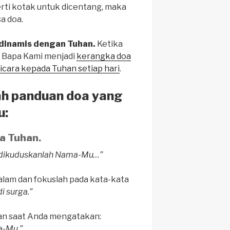
ti kotak untuk dicentang, maka
a doa.
dinamis dengan Tuhan.
Ketika
oa Bapa Kami menjadi
kerangka doa
cara kepada Tuhan setiap hari
.
ah panduan doa yang
u:
a Tuhan.
, dikuduskanlah Nama-Mu…”
alam dan fokuslah pada kata-kata
i surga.”
an saat Anda mengatakan:
a-Mu.”