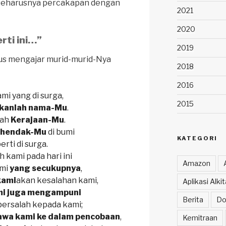
a seharusnya percakapan dengan
2021
2020
rti ini…”
2019
esus mengajar murid-murid-Nya
2018
2016
mi yang di surga,
2015
kanlah nama-Mu
.
lah
Kerajaan-Mu
.
kehendak-Mu
di bumi
KATEGORI
erti di surga.
h kami pada hari ini
Amazon
ami
yang secukupnya
,
kami
akan kesalahan kami,
Aplikasi Alk
mi juga mengampuni
Berita
Do
bersalah kepada kami;
wa kami ke dalam pencobaan
,
Kemitraan