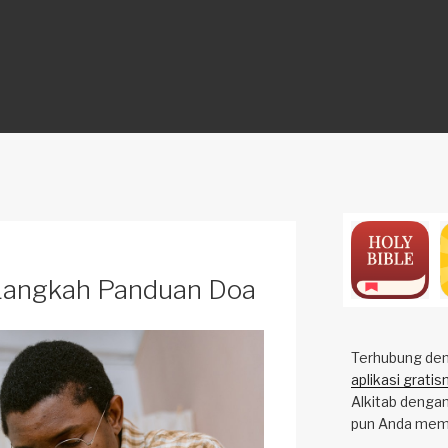
ON
 Langkah Panduan Doa
Terhubung deng
aplikasi gratis
Alkitab dengan
pun Anda mem