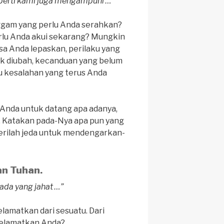
perti kami juga mengampuni …”
gam yang perlu Anda serahkan?
rlu Anda akui sekarang? Mungkin
bisa Anda lepaskan, perilaku yang
k diubah, kecanduan yang belum
u kesalahan yang terus Anda
nda untuk datang apa adanya,
. Katakan pada-Nya apa pun yang
berilah jeda untuk mendengarkan-
an Tuhan.
ada yang jahat …”
elamatkan dari sesuatu. Dari
elamatkan Anda?