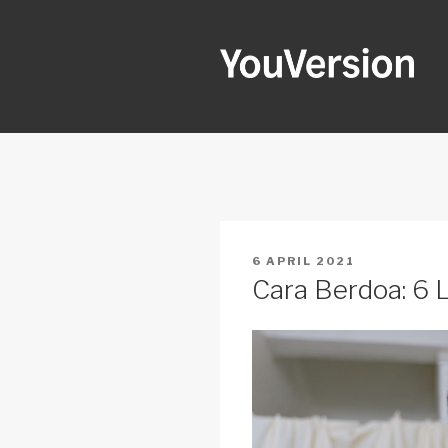
Skip
to
content
YOUVERSI
Seeking God every day.
POSTED
6 APRIL 2021
ON
Cara Berdoa: 6