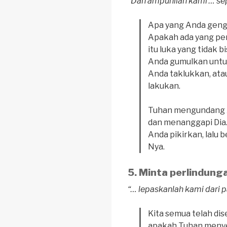
“Dan ampunilah kami … se
Apa yang Anda geng
Apakah ada yang pe
itu luka yang tidak 
Anda gumulkan untu
Anda taklukkan, ata
lakukan.
Tuhan mengundang A
dan menanggapi Dia
Anda pikirkan, lalu 
Nya.
Minta perlindung
“… lepaskanlah kami dari p
Kita semua telah dis
apakah Tuhan meny