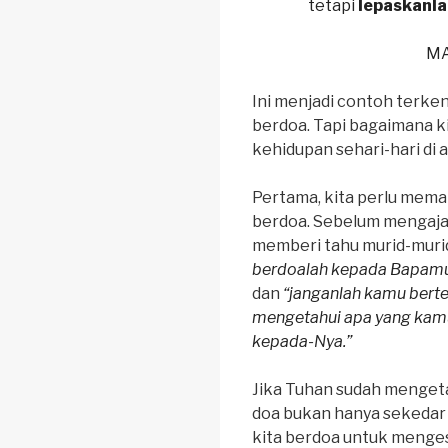
tetapi
lepaskanla
MA
Ini menjadi contoh terke
berdoa. Tapi bagaimana 
kehidupan sehari-hari di 
Pertama, kita perlu mem
berdoa. Sebelum mengaja
memberi tahu murid-muri
berdoalah kepada Bapamu
dan
“janganlah kamu bert
mengetahui apa yang kam
kepada-Nya.”
Jika Tuhan sudah mengeta
doa bukan hanya sekedar 
kita berdoa untuk mengesa