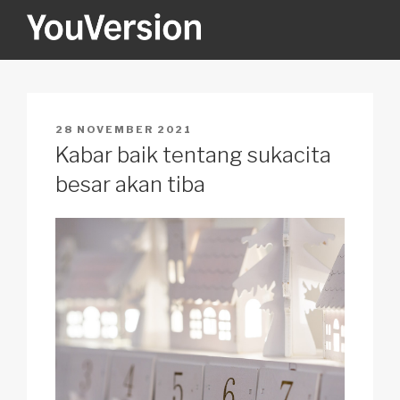
Skip
to
content
YOUVERSION
Seeking God every day.
POSTED
28 NOVEMBER 2021
ON
Kabar baik tentang sukacita
besar akan tiba