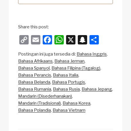
Share this post:
C
E
F
W
X
S
S
o
m
a
h
n
h
Postingan ini juga tersedia di:
Bahasa Inggris
p
ail
c
at
a
ar
Bahasa Afrikaans
Bahasa Jerman
y
e
s
p
e
Bahasa Spanyol
Bahasa Filipina (Tagalog)
Li
b
A
c
Bahasa Perancis
Bahasa Italia
Bahasa Belanda
Bahasa Portugis
n
o
p
h
Bahasa Rumania
Bahasa Rusia
Bahasa Jepang
k
o
p
at
Mandarin (Disederhanakan)
k
Mandarin (Tradisional)
Bahasa Korea
Bahasa Polandia
Bahasa Vietnam