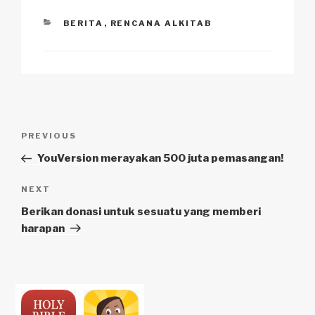
CATEGORIES
BERITA
,
RENCANA ALKITAB
Navigasi
Previous
PREVIOUS
pos
Post
YouVersion merayakan 500 juta pemasangan!
Next
NEXT
Post
Berikan donasi untuk sesuatu yang memberi
harapan