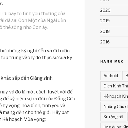
y.
2020
rời bày tỏ tình yêu thương của
gài đã sai Con Một của Ngài đến
2019
 thể sống nhờ Con ấy.
2018
2016
hư những kỳ nghỉ đến và đi trước
 tập trung vào lý do thực sự của kỳ
HẠNG MỤC
Android
B
hắc sắp đến Giáng sinh.
Dịch Kinh Th
ay, và đó là một cách tuyệt vời để
Kế hoạch Ki
g để kỷ niệm sự ra đời của Đấng Cứu
 hy vọng, hòa bình, tình yêu và
Những Câu c
ã mang đến cho thế giới. Hãy bắt
Sự rộng rãi
 Kế hoạch Mùa vọng:
Ứng dụng Kin