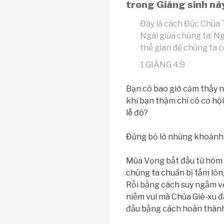
trong Giáng sinh nà
Đây là cách Đức Chúa T
Ngài giữa chúng ta: N
thế gian để chúng ta có
1 GIĂNG 4:9
Bạn có bao giờ cảm thấy n
khi bạn thậm chí có cơ hội
lễ đó?
Đừng bỏ lỡ những khoảnh k
Mùa Vọng bắt đầu từ hôm n
chúng ta chuẩn bị tấm lòn
Rỗi bằng cách suy ngẫm về
niềm vui mà Chúa Giê-xu đ
đầu bằng cách hoàn thành