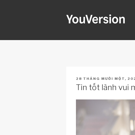
Skip
to
content
YOUVERSI
Seeking God every day.
POSTED
28 THÁNG MƯỜI MỘT, 20
ON
Tin tốt lành vui