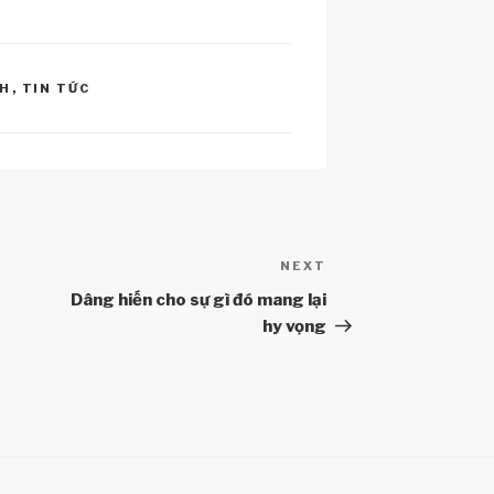
NH
,
TIN TỨC
NEXT
Next
Post
Dâng hiến cho sự gì đó mang lại
hy vọng