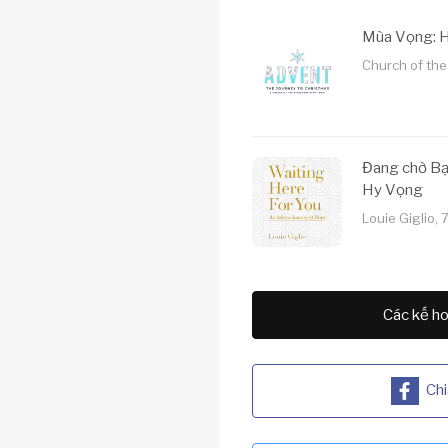
Mùa Vọng: H
Church of the
Đang chờ Bạ
Hy Vọng
Louie Giglio,
Các kế ho
Chi