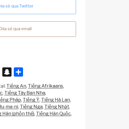
hia sẻ qua Twitter
Chia sẻ qua email
X
S
S
n
h
ại:
Tiếng An
Tiếng Afrikaans
a
ar
ức
Tiếng Tây Ban Nha
p
e
iếng Pháp
Tiếng Ý
Tiếng Hà Lan
c
Ru-ma-ni
Tiếng Nga
Tiếng Nhật
g Hán (phồn thể)
Tiếng Hàn Quốc
h
at