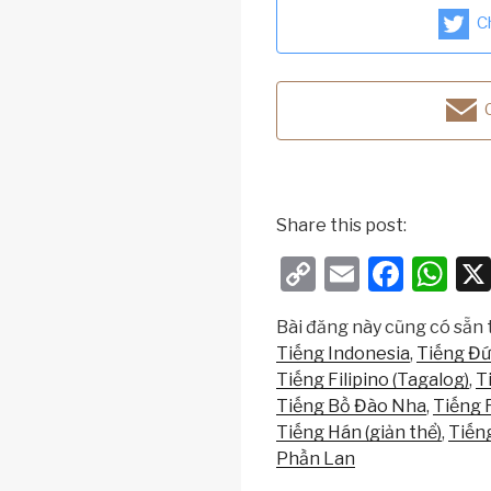
C
Share this post:
C
E
F
W
o
m
a
h
Bài đăng này cũng có sẵn t
p
ail
c
at
Tiếng Indonesia
Tiếng Đ
y
e
s
Tiếng Filipino (Tagalog)
T
Li
b
A
Tiếng Bồ Đào Nha
Tiếng 
Tiếng Hán (giản thể)
Tiến
n
o
p
Phần Lan
k
o
p