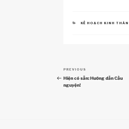
k
CATEGORIES
KẾ HOẠCH KINH THÁ
Điều
Previous
PREVIOUS
hướng
Post
Hiện có sẵn: Hướng dẫn Cầu
nguyện!
bài
viết