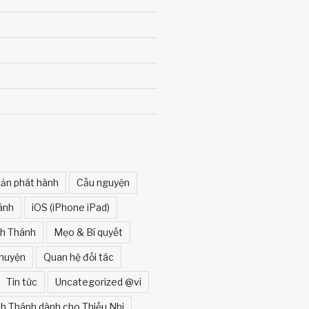
ản phát hành
Cầu nguyện
ánh
iOS (iPhone iPad)
nh Thánh
Mẹo & Bí quyết
huyện
Quan hệ đối tác
Tin tức
Uncategorized @vi
h Thánh dành cho Thiếu Nhi