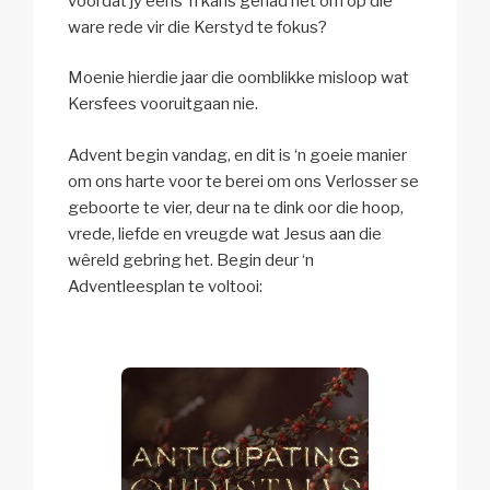
voordat jy eens ‘n kans gehad het om op die
ware rede vir die Kerstyd te fokus?
Moenie hierdie jaar die oomblikke misloop wat
Kersfees vooruitgaan nie.
Advent begin vandag, en dit is ‘n goeie manier
om ons harte voor te berei om ons Verlosser se
geboorte te vier, deur na te dink oor die hoop,
vrede, liefde en vreugde wat Jesus aan die
wêreld gebring het. Begin deur ‘n
Adventleesplan te voltooi: