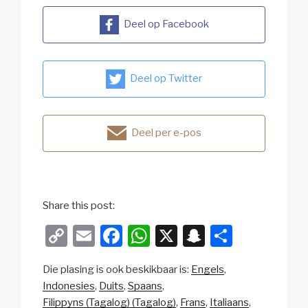
Deel op Facebook
Deel op Twitter
Deel per e-pos
Share this post:
C
E
F
W
X
S
S
o
m
a
h
n
h
Die plasing is ook beskikbaar is:
Engels
p
ail
c
at
a
ar
Indonesies
Duits
Spaans
y
e
s
p
e
Filippyns (Tagalog) (Tagalog)
Frans
Italiaans