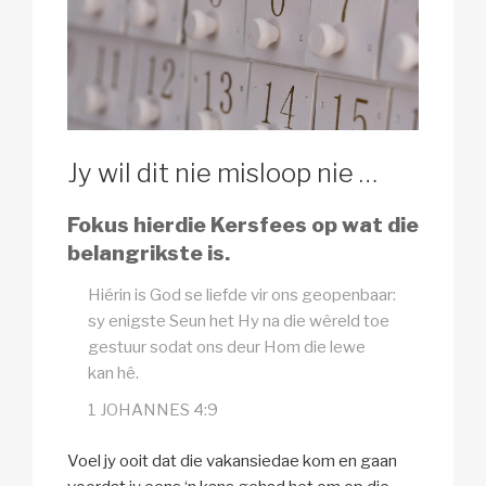
Jy wil dit nie misloop nie …
Fokus hierdie Kersfees op wat die
belangrikste is.
Hiérin is God se liefde vir ons geopenbaar:
sy enigste Seun het Hy na die wêreld toe
gestuur sodat ons deur Hom die lewe
kan hê.
1 JOHANNES 4:9
Voel jy ooit dat die vakansiedae kom en gaan