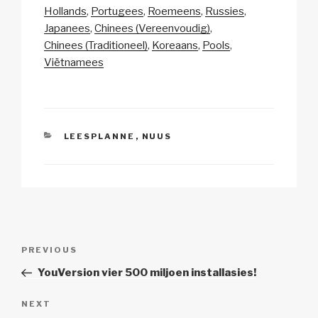
Li
b
A
c
Hollands
Portugees
Roemeens
Russies
Japanees
Chinees (Vereenvoudig)
n
o
p
h
Chinees (Traditioneel)
Koreaans
Pools
k
o
p
at
Viëtnamees
k
CATEGORIES
LEESPLANNE
,
NUUS
Post
Previous
PREVIOUS
navigation
Post
YouVersion vier 500 miljoen installasies!
Next
NEXT