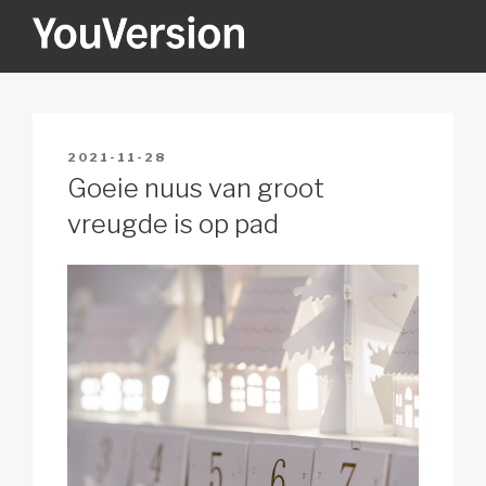
Skip
to
content
YOUVERSION
Seeking God every day.
POSTED
2021-11-28
ON
Goeie nuus van groot
vreugde is op pad