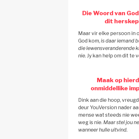
Die Woord van God 
dit herskep
Maar vir elke persoon in
God kom,
is daar iemand 
die lewensveranderende k
nie
. Jy kan help om dit te
Maak op hierd
onmiddellike imp
Dink aan die hoop, vreugd
deur YouVersion nader aan
mense wat steeds nie weet
weg is nie.
Maar stel jou n
wanneer hulle uitvind.