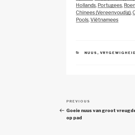
y
e
s
Hollands
Portugees
Roe
Li
b
A
Chinees (Vereenvoudig)
C
Pools
Viëtnamees
n
o
p
k
o
p
k
CATEGORIES
NUUS
,
VRYGEWIGHEI
Post
Previous
PREVIOUS
navigation
Post
Goeie nuus van groot vreugde
op pad