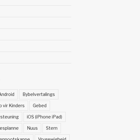
Ë
Android
Bybelvertalings
 vir Kinders
Gebed
rsteuning
iOS (iPhone iPad)
esplanne
Nuus
Stem
ennootskappe
Vrygewigheid