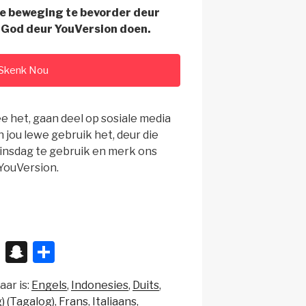
e beweging te bevorder deur
 God deur YouVersion doen.
Skenk Nou
ee het, gaan deel op sosiale media
 jou lewe gebruik het, deur die
nsdag te gebruik en merk ons
ouVersion.
X
S
S
n
h
aar is:
Engels
Indonesies
Duits
a
ar
) (Tagalog)
Frans
Italiaans