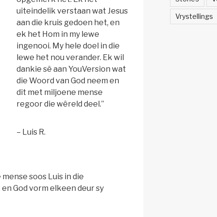
uiteindelik verstaan wat Jesus
Vrystellings
aan die kruis gedoen het, en
ek het Hom in my lewe
ingenooi. My hele doel in die
lewe het nou verander. Ek wil
dankie sê aan YouVersion wat
die Woord van God neem en
dit met miljoene mense
regoor die wêreld deel.”
– Luis R.
 mense soos Luis in die
en God vorm elkeen deur sy