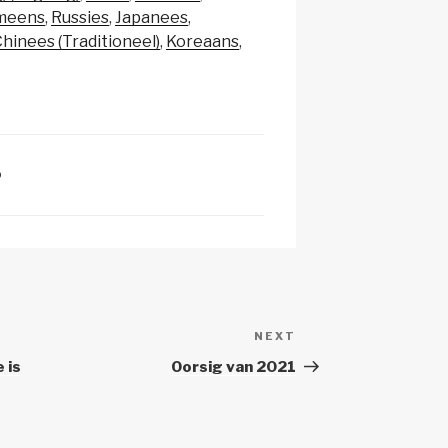
p
e
meens
Russies
Japanees
c
hinees (Traditioneel)
Koreaans
h
at
D
NEXT
Next
Post
 is
Oorsig van 2021