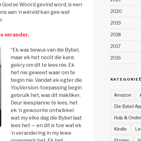
n God se Woord gevind word, is een
2020
ons aan ‘n wêreld kan gee wat
r.
2019
es verander.
2018
2017
“Ek was bewus van die Bybel,
maar ek het nooit die kans
2016
gekry om dit te lees nie. Ek
het nie geweet waar om te
begin nie. Vandat ek egter die
KATEGORIE
YouVersion-toepassing begin
gebruik het, was dit makliker.
Amazon
Deur leesplanne te lees, het
Die Bybel App
ek ‘n gewoonte ontwikkel
wat my elke dag die Bybel laat
Hulp & Onde
lees het — en dit is toe wat ek
Kindle
Le
‘n verandering in my lewe
opgemerk het. Ek het
Stories
V