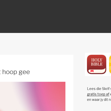
ON
t hoop gee
Lees die Skrif
gratis toep af
e
en waar jy dit 