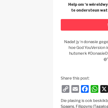
Help om ‘n wêreldwy
te ondersteun wat
Nadat jy ‘n donasie geg
hoe God YouVersion in
hutsmerk #DonasieDi
@Y
Share this post:
C
E
F
W
o
m
a
h
Die plasing is ook beskikb
p
ail
c
at
Spaans
Filippyns (Tagalog