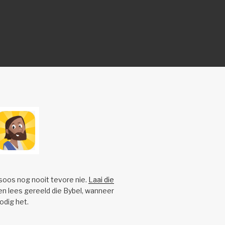
 soos nog nooit tevore nie.
Laai die
n lees gereeld die Bybel, wanneer
nodig het.