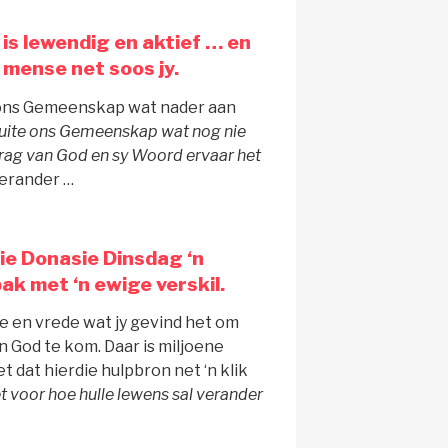
is lewendig en aktief … en
 mense net soos jy.
 ons Gemeenskap wat nader aan
buite ons Gemeenskap wat nog nie
rag van God en sy Woord ervaar het
 verander …
ie Donasie Dinsdag ‘n
ak met ‘n ewige verskil.
e en vrede wat jy gevind het om
 God te kom. Daar is miljoene
 dat hierdie hulpbron net ‘n klik
et voor hoe hulle lewens sal verander