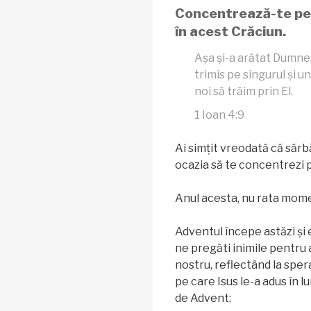
Concentrează-te pe
în acest Crăciun.
Așa și-a arătat Dumne
trimis pe singurul și u
noi să trăim prin El.
1 Ioan 4:9
Ai simțit vreodată că sărbă
ocazia să te concentrezi 
Anul acesta, nu rata mom
Adventul începe astăzi și
ne pregăti inimile pentru
nostru, reflectând la sper
pe care Isus le-a adus în 
de Advent: