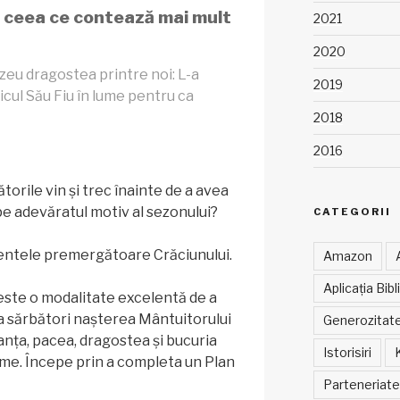
 ceea ce contează mai mult
2021
2020
zeu dragostea printre noi: L-a
2019
nicul Său Fiu în lume pentru ca
2018
2016
torile vin și trec înainte de a avea
pe adevăratul motiv al sezonului?
CATEGORII
entele premergătoare Crăciunului.
Amazon
Aplicația Bibl
 este o modalitate excelentă de a
 a sărbători nașterea Mântuitorului
Generozitat
anța, pacea, dragostea și bucuria
Istorisiri
lume. Începe prin a completa un Plan
Parteneriate