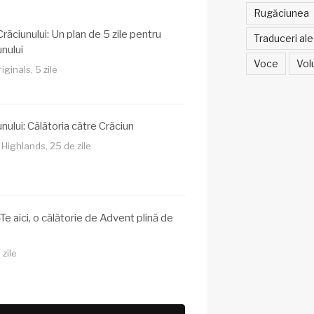
Rugăciunea
răciunului: Un plan de 5 zile pentru
Traduceri ale 
nului
Voce
Vol
ginals, 5 zile
nului: Călătoria către Crăciun
 Highlands, 25 de zile
e aici, o călătorie de Advent plină de
 zile