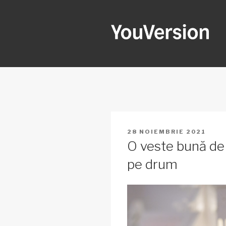
Sari
la
conținut
YOUVERSI
Seeking God every day.
PUBLICAT
28 NOIEMBRIE 2021
PE
O veste bună de
pe drum