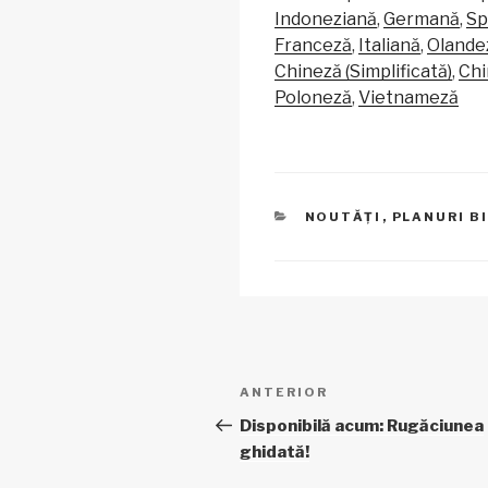
p
ail
c
at
Indoneziană
Germană
Sp
y
e
s
Franceză
Italiană
Olande
Li
b
A
Chineză (Simplificată)
Chi
Poloneză
Vietnameză
n
o
p
k
o
p
k
CATEGORII
NOUTĂȚI
,
PLANURI B
Navigare
Articol
ANTERIOR
în
anterior
Disponibilă acum: Rugăciunea
ghidată!
articole