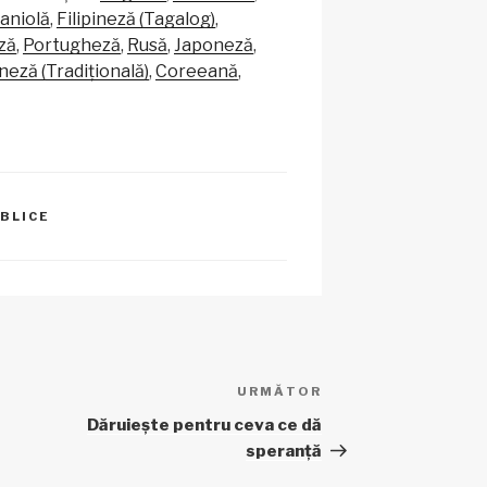
a
ta
aniolă
Filipineză (Tagalog)
p
je
ză
Portugheză
Rusă
Japoneză
c
az
neză (Tradițională)
Coreeană
h
ă
at
IBLICE
URMĂTOR
Articolul
următor
Dăruiește pentru ceva ce dă
speranță