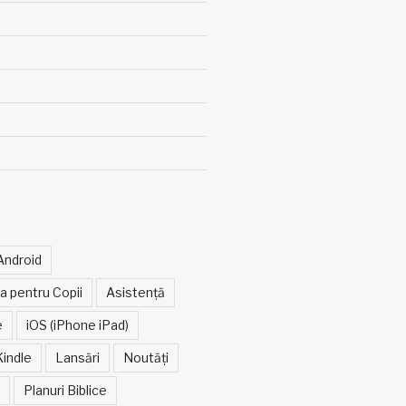
Android
ia pentru Copii
Asistență
e
iOS (iPhone iPad)
Kindle
Lansări
Noutăți
Planuri Biblice