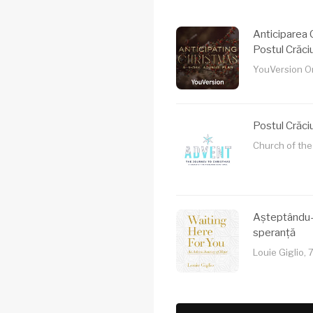
Anticiparea C
Postul Crăciu
YouVersion Ori
Postul Crăciu
Church of the
Așteptându-T
speranță
Louie Giglio, 7