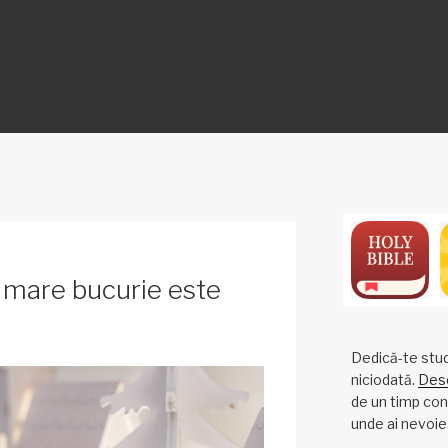
ON
 mare bucurie este
Dedică-te studi
niciodată.
Desc
de un timp cons
unde ai nevoie