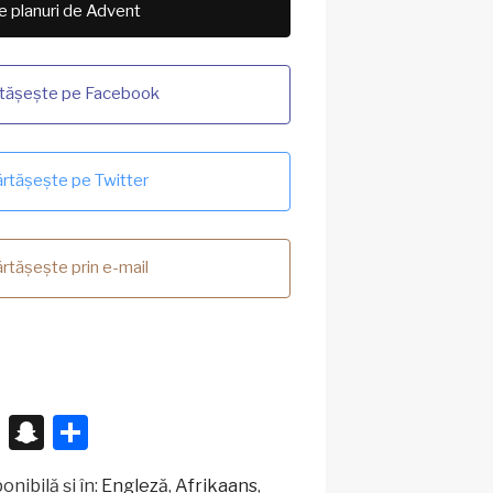
e planuri de Advent
tășește pe Facebook
rtășește pe Twitter
rtășește prin e-mail
X
S
P
n
ar
nibilă și în:
Engleză
Afrikaans