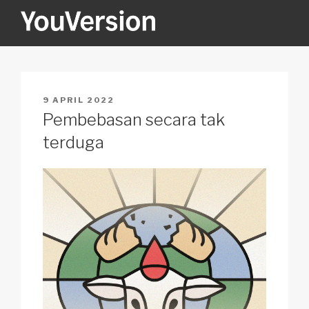
Skip
to
content
YOUVERSION
Seeking God every day.
POSTED
9 APRIL 2022
ON
Pembebasan secara tak
terduga