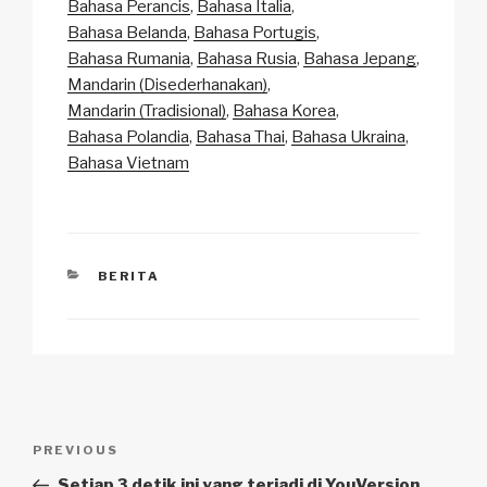
Li
b
A
c
Bahasa Perancis
Bahasa Italia
Bahasa Belanda
Bahasa Portugis
n
o
p
h
Bahasa Rumania
Bahasa Rusia
Bahasa Jepang
k
o
p
at
Mandarin (Disederhanakan)
k
Mandarin (Tradisional)
Bahasa Korea
Bahasa Polandia
Bahasa Thai
Bahasa Ukraina
Bahasa Vietnam
CATEGORIES
BERITA
Navigasi
Previous
PREVIOUS
pos
Post
Setiap 3 detik ini yang terjadi di YouVersion…