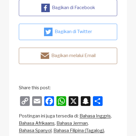
Bagikan di Facebook
Bagikan di Twitter
Bagikan melalui Email
Share this post:
C
E
F
W
X
S
S
o
m
a
h
n
h
Postingan ini juga tersedia di:
Bahasa Inggris
p
ail
c
at
a
ar
Bahasa Afrikaans
Bahasa Jerman
y
e
s
p
e
Bahasa Spanyol
Bahasa Filipina (Tagalog)