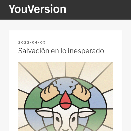
Skip
to
content
YOUVERSION
Seeking God every day.
POSTED
2022-04-09
ON
Salvación en lo inesperado