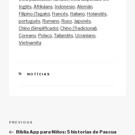
p
ail
c
at
a
ar
Inglés
Afrikáans
Indonesio
Alemán
y
e
s
p
e
Filipino (Tagalo)
Francés
Italiano
Holandés
Li
b
A
c
portugués
Rumano
Ruso
Japonés
Chino (Simplificado)
Chino (Tradicional)
n
o
p
h
Coreano
Polaco
Tailandés
Ucraniano
k
o
p
at
Vietnamita
k
CATEGORIES
NOTÍCIAS
Post
Previous
PREVIOUS
navigation
Post
Biblia App para Niños: 5 historias de Pascua