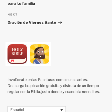
para tu familia
Next
NEXT
Post
Oración de Viernes Santo
Involúcrate en las Escrituras como nunca antes.
Descarga la aplicación gratuita
y disfruta de un tiempo
regular con la Biblia, justo donde y cuando la necesites.
Español