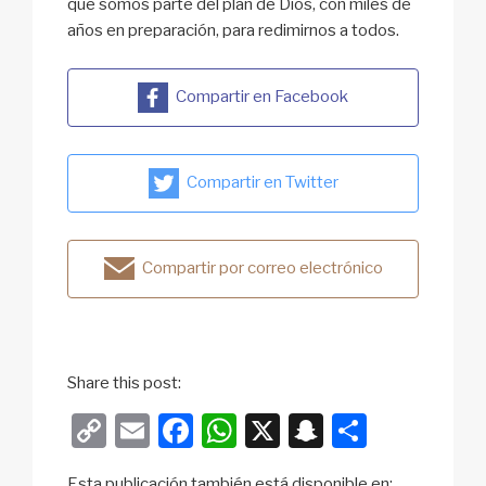
que somos parte del plan de Dios, con miles de
años en preparación, para redimirnos a todos.
Compartir en Facebook
Compartir en Twitter
Compartir por correo electrónico
Share this post:
C
E
F
W
X
S
S
o
m
a
h
n
h
Esta publicación también está disponible en: