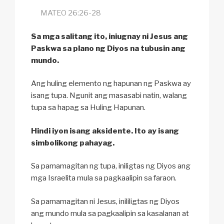
MATEO 26:26-28
Sa mga salitang ito, iniugnay ni Jesus ang
Paskwa sa plano ng Diyos na tubusin ang
mundo.
Ang huling elemento ng hapunan ng Paskwa ay
isang tupa. Ngunit ang masasabi natin, walang
tupa sa hapag sa Huling Hapunan.
Hindi iyon isang aksidente. Ito ay isang
simbolikong pahayag.
Sa pamamagitan ng tupa, iniligtas ng Diyos ang
mga Israelita mula sa pagkaalipin sa faraon.
Sa pamamagitan ni Jesus, inililigtas ng Diyos
ang mundo mula sa pagkaalipin sa kasalanan at