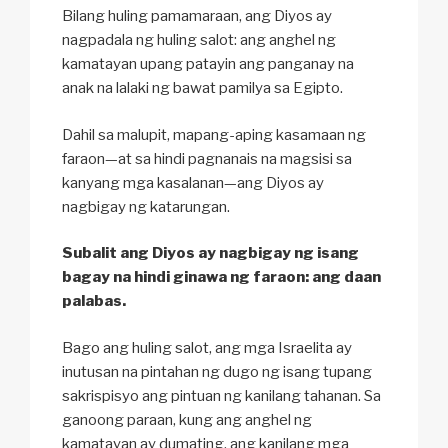
Bilang huling pamamaraan, ang Diyos ay
nagpadala ng huling salot: ang anghel ng
kamatayan upang patayin ang panganay na
anak na lalaki ng bawat pamilya sa Egipto.
Dahil sa malupit, mapang-aping kasamaan ng
faraon—at sa hindi pagnanais na magsisi sa
kanyang mga kasalanan—ang Diyos ay
nagbigay ng katarungan.
Subalit ang Diyos ay nagbigay ng isang
bagay na hindi ginawa ng faraon: ang daan
palabas.
Bago ang huling salot, ang mga Israelita ay
inutusan na pintahan ng dugo ng isang tupang
sakrispisyo ang pintuan ng kanilang tahanan. Sa
ganoong paraan, kung ang anghel ng
kamatayan ay dumating, ang kanilang mga