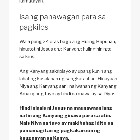
kamatayan.
Isang panawagan para sa
pagkilos
Wala pang 24 oras bago ang Huling Hapunan,
hinugot ni Jesus ang Kanyang huling hininga
sa krus.
Ang Kanyang sakripisyo ay upang kunin ang
lahat ng kasalanan ng sangkatauhan. Hinayaan
Niya ang Kanyang sarili na iwanan ng Kanyang
Ama upang tayo ay hindi na mawalay sa Diyos.
Hindi ninais ni Jesus na maunawaan lang
natin ang Kanyang ginawa para sa atin.
Nais Niya na tayo ay makibahagi dito sa
pamamagitan ng pagkakaroon ng
kaugnayan sa Kanya.