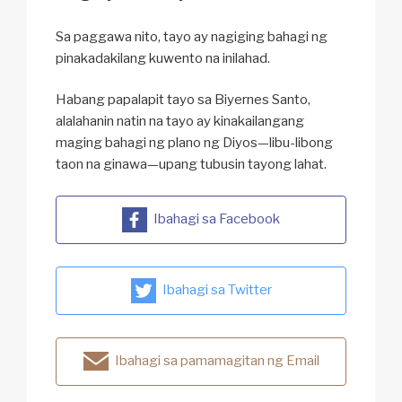
Sa paggawa nito, tayo ay nagiging bahagi ng
pinakadakilang kuwento na inilahad.
Habang papalapit tayo sa Biyernes Santo,
alalahanin natin na tayo ay kinakailangang
maging bahagi ng plano ng Diyos—libu-libong
taon na ginawa—upang tubusin tayong lahat.
Ibahagi sa Facebook
Ibahagi sa Twitter
Ibahagi sa pamamagitan ng Email