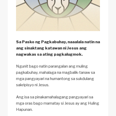
Sa Pasko ng Pagkabuhay, naaalala natin na
ang sinaktang katawan ni Jesus ang
nagwakas sa ating pagkalugmok.
Ngunit bago natin parangalan ang muling
pagkabuhay, mahalaga na magbalik-tanaw sa
mga pangyayari na humantong sa sukdulang
sakripisyo ni Jesus.
Ang isa sa pinakamahalagang pangyayari sa
mga oras bago mamatay si Jesus ay ang Huling
Hapunan.