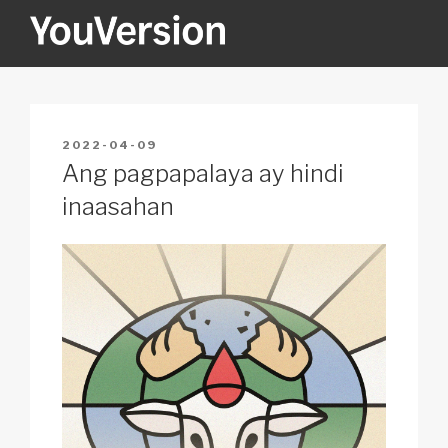
Skip
to
content
YOUVERSION
Seeking God every day.
POSTED
2022-04-09
ON
Ang pagpapalaya ay hindi
inaasahan