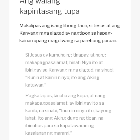
Ang walang
kapintasang tupa
Makalipas ang isang libong taon, si Jesus at ang
Kanyang mga alagad ay nagtipon sa hapag-
kainan upang magdiwang sa parehong paraan.
Si Jesus ay kumuha ng tinapay, at nang
makapagpasalamat, hinati Niya ito at
ibinigay sa Kanyang mga alagad, na sinabi,
“Kunin at kainin ninyo; ito ang Aking
katawan.”
Pagkatapos, kinuha ang kopa, at nang
makapagpasalamat, ay ibinigay ito sa
kanila, na sinabi, “Inumin ninyo ito, kayong
lahat. Ito ang Aking dugo ng tipan, na
ibinuhos para sa kapatawaran ng
kasalanan ng marami.”