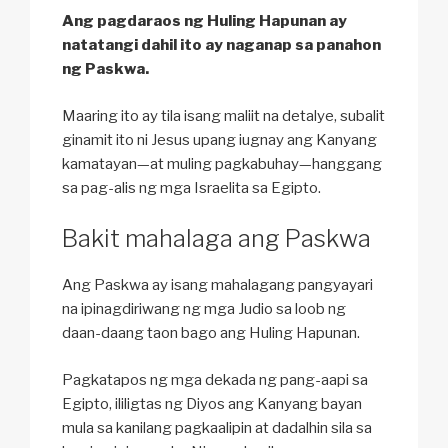
Ang pagdaraos ng Huling Hapunan ay
natatangi dahil ito ay naganap sa panahon
ng Paskwa.
Maaring ito ay tila isang maliit na detalye, subalit
ginamit ito ni Jesus upang iugnay ang Kanyang
kamatayan—at muling pagkabuhay—hanggang
sa pag-alis ng mga Israelita sa Egipto.
Bakit mahalaga ang Paskwa
Ang Paskwa ay isang mahalagang pangyayari
na ipinagdiriwang ng mga Judio sa loob ng
daan-daang taon bago ang Huling Hapunan.
Pagkatapos ng mga dekada ng pang-aapi sa
Egipto, ililigtas ng Diyos ang Kanyang bayan
mula sa kanilang pagkaalipin at dadalhin sila sa