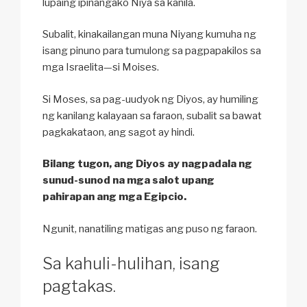
lupaing ipinangako Niya sa kanila.
Subalit, kinakailangan muna Niyang kumuha ng
isang pinuno para tumulong sa pagpapakilos sa
mga Israelita—si Moises.
Si Moses, sa pag-uudyok ng Diyos, ay humiling
ng kanilang kalayaan sa faraon, subalit sa bawat
pagkakataon, ang sagot ay hindi.
Bilang tugon, ang Diyos ay nagpadala ng
sunud-sunod na mga salot upang
pahirapan ang mga Egipcio.
Ngunit, nanatiling matigas ang puso ng faraon.
Sa kahuli-hulihan, isang
pagtakas.