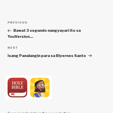
Post
Previous
PREVIOUS
navigation
Post
Bawat 3 segundo nangyayari ito sa
YouVersion…
Next
NEXT
Post
Isang Panalangin para sa Biyernes Santo