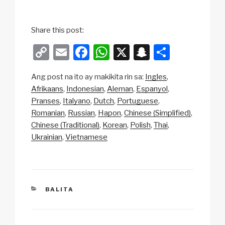
Share this post:
C
E
F
W
X
S
S
o
m
a
h
n
h
Ang post na ito ay makikita rin sa:
Ingles
p
ail
c
at
a
ar
Afrikaans
Indonesian
Aleman
Espanyol
y
e
s
p
e
Pranses
Italyano
Dutch
Portuguese
Li
b
A
c
Romanian
Russian
Hapon
Chinese (Simplified)
Chinese (Traditional)
Korean
Polish
Thai
n
o
p
h
Ukrainian
Vietnamese
k
o
p
at
k
CATEGORIES
BALITA