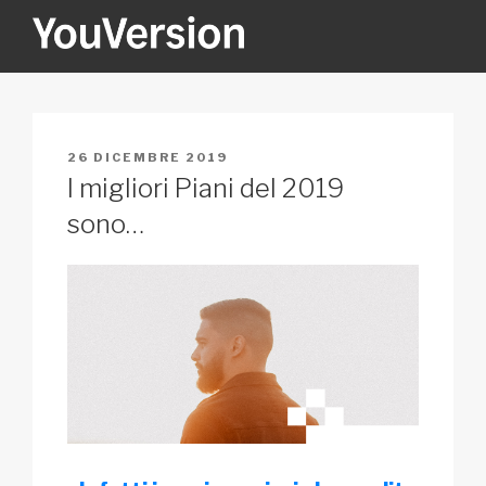
Salta
al
contenuto
YOUVERSION
Seeking God every day.
PUBBLICATO
26 DICEMBRE 2019
IL
I migliori Piani del 2019
sono…