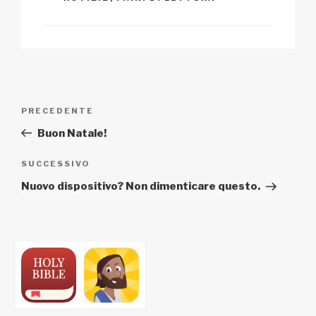
Navigazione
Articolo
PRECEDENTE
articoli
precedente:
Buon Natale!
Articolo
SUCCESSIVO
successivo
Nuovo dispositivo? Non dimenticare questo.