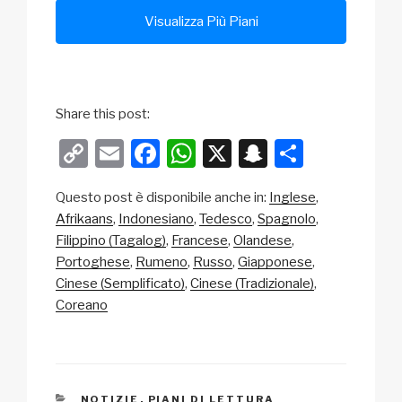
Visualizza Più Piani
Share this post:
C
E
F
W
X
S
C
o
m
a
h
n
o
Questo post è disponibile anche in:
Inglese
p
ail
c
at
a
n
Afrikaans
Indonesiano
Tedesco
Spagnolo
y
e
s
p
di
Filippino (Tagalog)
Francese
Olandese
Li
b
A
c
vi
Portoghese
Rumeno
Russo
Giapponese
Cinese (Semplificato)
Cinese (Tradizionale)
n
o
p
h
di
Coreano
k
o
p
at
k
CATEGORIE
NOTIZIE
,
PIANI DI LETTURA